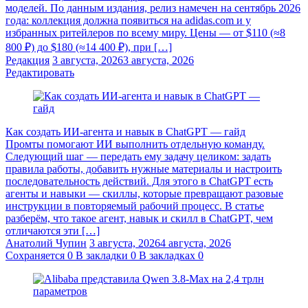
моделей. По данным издания, релиз намечен на сентябрь 2026
года: коллекция должна появиться на adidas.com и у
избранных ритейлеров по всему миру. Цены — от $110 (≈8
800 ₽) до $180 (≈14 400 ₽), при […]
Редакция
3 августа, 2026
3 августа, 2026
Редактировать
Как создать ИИ-агента и навык в ChatGPT — гайд
Промты помогают ИИ выполнить отдельную команду.
Следующий шаг — передать ему задачу целиком: задать
правила работы, добавить нужные материалы и настроить
последовательность действий. Для этого в ChatGPT есть
агенты и навыки — скиллы, которые превращают разовые
инструкции в повторяемый рабочий процесс. В статье
разберём, что такое агент, навык и скилл в ChatGPT, чем
отличаются эти […]
Анатолий Чупин
3 августа, 2026
4 августа, 2026
Сохраняется
0
В закладки
0
В закладках
0