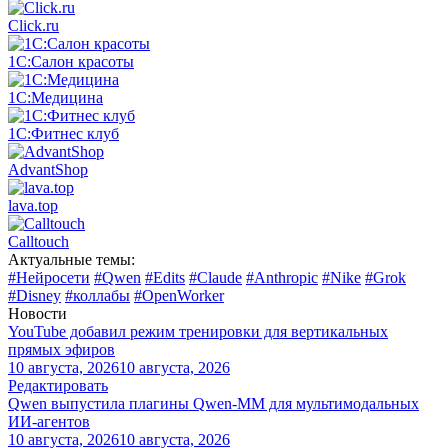
Click.ru
1С:Салон красоты
1С:Медицина
1С:Фитнес клуб
AdvantShop
lava.top
Calltouch
Актуальные темы:
#Нейросети
#Qwen
#Edits
#Claude
#Anthropic
#Nike
#Grok
#Disney
#коллабы
#OpenWorker
Новости
YouTube добавил режим тренировки для вертикальных
прямых эфиров
10 августа, 2026
10 августа, 2026
Редактировать
Qwen выпустила плагины Qwen-MM для мультимодальных
ИИ-агентов
10 августа, 2026
10 августа, 2026