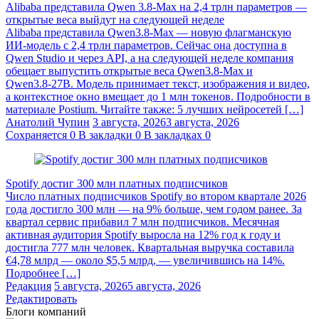
Alibaba представила Qwen 3.8‑Max на 2,4 трлн параметров —
открытые веса выйдут на следующей неделе
Alibaba представила Qwen3.8‑Max — новую флагманскую
ИИ-модель с 2,4 трлн параметров. Сейчас она доступна в
Qwen Studio и через API, а на следующей неделе компания
обещает выпустить открытые веса Qwen3.8‑Max и
Qwen3.8‑27B. Модель принимает текст, изображения и видео,
а контекстное окно вмещает до 1 млн токенов. Подробности в
материале Postium. Читайте также: 5 лучших нейросетей […]
Анатолий Чупин
3 августа, 2026
3 августа, 2026
Сохраняется
0
В закладки
0
В закладках
0
Spotify достиг 300 млн платных подписчиков
Число платных подписчиков Spotify во втором квартале 2026
года достигло 300 млн — на 9% больше, чем годом ранее. За
квартал сервис прибавил 7 млн подписчиков. Месячная
активная аудитория Spotify выросла на 12% год к году и
достигла 777 млн человек. Квартальная выручка составила
€4,78 млрд — около $5,5 млрд, — увеличившись на 14%.
Подробнее […]
Редакция
5 августа, 2026
5 августа, 2026
Редактировать
Блоги компаний