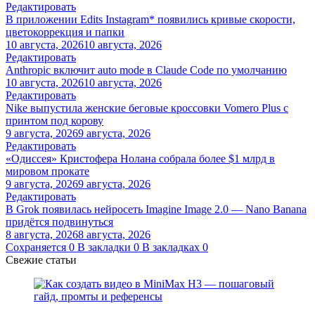
Редактировать
В приложении Edits Instagram* появились кривые скорости,
цветокоррекция и папки
10 августа, 2026
10 августа, 2026
Редактировать
Anthropic включит auto mode в Claude Code по умолчанию
10 августа, 2026
10 августа, 2026
Редактировать
Nike выпустила женские беговые кроссовки Vomero Plus с
принтом под корову
9 августа, 2026
9 августа, 2026
Редактировать
«Одиссея» Кристофера Нолана собрала более $1 млрд в
мировом прокате
9 августа, 2026
9 августа, 2026
Редактировать
В Grok появилась нейросеть Imagine Image 2.0 — Nano Banana
придётся подвинуться
8 августа, 2026
8 августа, 2026
Сохраняется
0
В закладки
0
В закладках
0
Свежие статьи