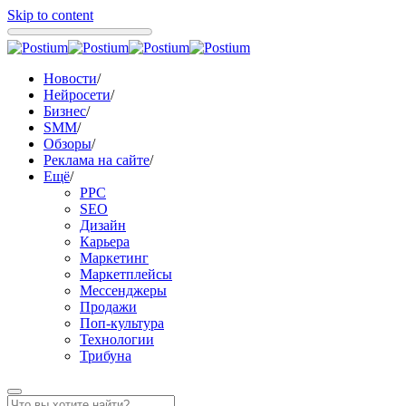
Skip to content
Новости
/
Нейросети
/
Бизнес
/
SMM
/
Обзоры
/
Реклама на сайте
/
Ещё
/
PPC
SEO
Дизайн
Карьера
Маркетинг
Маркетплейсы
Мессенджеры
Продажи
Поп-культура
Технологии
Трибуна