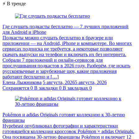
⚡ В тренде
Где слушать подкасты бесплатно — 7 лучших приложений
для Android и iPhone
Подкасты можно слушать бесплатно в браузере или
приложении — на Android, iPhone и компьютере. Во многих
сервисах подписка не требуется, а некоторые позволяют
скачать выпуски на телефон и включать их без интернета.
Собрали 7 приложений и онлайн-сервисов для
прослушивания подкастов в 2026 году. Разберём, где искать
русскоязычные и зарубежные шоу, какие приложения
работают бесплатно и […]
Елена Лыжникова
5 августа, 2026
5 августа, 2026
Сохраняется
0
В закладки
0
В закладках
0
Pokémon и adidas Originals готовят коллекцию к 30-летию
франшизы
Hypebeast опубликовал фотографии и характеристики
готовящейся коллекции кроссовок Pokémon × adidas Originals.
Она посвящена 30-летию франшизы Pokémon и включает 12