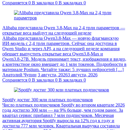
Сохраняется
0
В закладки
0
В закладках
0
Alibaba представила Qwen 3.8‑Max на 2,4 трлн параметров —
открытые веса выйдут на следующей неделе
Alibaba представила Qwen3.8‑Max — новую флагманскую
ИИ-модель с 2,4 трлн параметров. Сейчас она доступна в
Qwen Studio и через API, а на следующей неделе компания
обещает выпустить открытые веса Qwen3.8‑Max и
Qwen3.8‑27B. Модель принимает текст, изображения и видео,
а контекстное окно вмещает до 1 млн токенов. Подробности в
материале Postium. Читайте также: 5 лучших нейросетей […]
Анатолий Чупин
3 августа, 2026
3 августа, 2026
Сохраняется
0
В закладки
0
В закладках
0
Spotify достиг 300 млн платных подписчиков
Число платных подписчиков Spotify во втором квартале 2026
года достигло 300 млн — на 9% больше, чем годом ранее. За
квартал сервис прибавил 7 млн подписчиков. Месячная
активная аудитория Spotify выросла на 12% год к году и
достигла 777 млн человек. Квартальная выручка составила