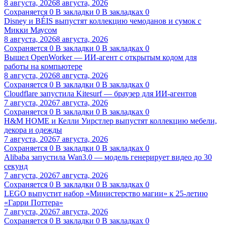
8 августа, 2026
8 августа, 2026
Сохраняется
0
В закладки
0
В закладках
0
Disney и BÉIS выпустят коллекцию чемоданов и сумок с
Микки Маусом
8 августа, 2026
8 августа, 2026
Сохраняется
0
В закладки
0
В закладках
0
Вышел OpenWorker — ИИ-агент с открытым кодом для
работы на компьютере
8 августа, 2026
8 августа, 2026
Сохраняется
0
В закладки
0
В закладках
0
Cloudflare запустила Kitesurf — браузер для ИИ-агентов
7 августа, 2026
7 августа, 2026
Сохраняется
0
В закладки
0
В закладках
0
H&M HOME и Келли Уирстлер выпустят коллекцию мебели,
декора и одежды
7 августа, 2026
7 августа, 2026
Сохраняется
0
В закладки
0
В закладках
0
Alibaba запустила Wan3.0 — модель генерирует видео до 30
секунд
7 августа, 2026
7 августа, 2026
Сохраняется
0
В закладки
0
В закладках
0
LEGO выпустит набор «Министерство магии» к 25-летию
«Гарри Поттера»
7 августа, 2026
7 августа, 2026
Сохраняется
0
В закладки
0
В закладках
0