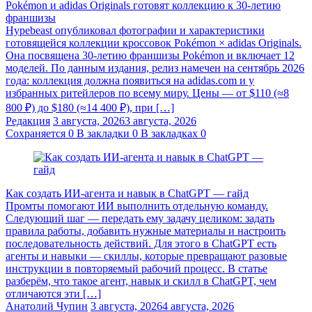
Pokémon и adidas Originals готовят коллекцию к 30-летию
франшизы
Hypebeast опубликовал фотографии и характеристики
готовящейся коллекции кроссовок Pokémon × adidas Originals.
Она посвящена 30-летию франшизы Pokémon и включает 12
моделей. По данным издания, релиз намечен на сентябрь 2026
года: коллекция должна появиться на adidas.com и у
избранных ритейлеров по всему миру. Цены — от $110 (≈8
800 ₽) до $180 (≈14 400 ₽), при […]
Редакция
3 августа, 2026
3 августа, 2026
Сохраняется
0
В закладки
0
В закладках
0
Как создать ИИ-агента и навык в ChatGPT — гайд
Промты помогают ИИ выполнить отдельную команду.
Следующий шаг — передать ему задачу целиком: задать
правила работы, добавить нужные материалы и настроить
последовательность действий. Для этого в ChatGPT есть
агенты и навыки — скиллы, которые превращают разовые
инструкции в повторяемый рабочий процесс. В статье
разберём, что такое агент, навык и скилл в ChatGPT, чем
отличаются эти […]
Анатолий Чупин
3 августа, 2026
4 августа, 2026