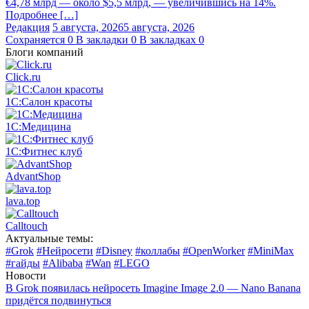
€4,78 млрд — около $5,5 млрд, — увеличившись на 14%.
Подробнее […]
Редакция
5 августа, 2026
5 августа, 2026
Сохраняется
0
В закладки
0
В закладках
0
Блоги компаний
Click.ru
1С:Салон красоты
1С:Медицина
1С:Фитнес клуб
AdvantShop
lava.top
Calltouch
Актуальные темы:
#Grok
#Нейросети
#Disney
#коллабы
#OpenWorker
#MiniMax
#гайды
#Alibaba
#Wan
#LEGO
Новости
В Grok появилась нейросеть Imagine Image 2.0 — Nano Banana
придётся подвинуться