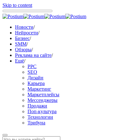
Skip to content
Новости
/
Нейросети
/
Бизнес
/
SMM
/
Обзоры
/
Реклама на сайте
/
Ещё
/
PPC
SEO
Дизайн
Карьера
Маркетинг
Маркетплейсы
Мессенджеры
Продажи
Поп-культура
Технологии
Трибуна