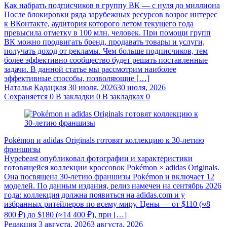
Как набрать подписчиков в группу ВК — с нуля до миллиона
После блокировки ряда зарубежных ресурсов возрос интерес
к ВКонтакте, аудитория которого летом текущего года
превысила отметку в 100 млн. человек. При помощи групп
ВК можно продвигать бренд, продавать товары и услуги,
получать доход от рекламы. Чем больше подписчиков, тем
более эффективно сообщество будет решать поставленные
задачи. В данной статье мы рассмотрим наиболее
эффективные способы, позволяющие […]
Наталья Кадацкая
30 июля, 2026
30 июля, 2026
Сохраняется
0
В закладки
0
В закладках
0
Pokémon и adidas Originals готовят коллекцию к 30-летию
франшизы
Hypebeast опубликовал фотографии и характеристики
готовящейся коллекции кроссовок Pokémon × adidas Originals.
Она посвящена 30-летию франшизы Pokémon и включает 12
моделей. По данным издания, релиз намечен на сентябрь 2026
года: коллекция должна появиться на adidas.com и у
избранных ритейлеров по всему миру. Цены — от $110 (≈8
800 ₽) до $180 (≈14 400 ₽), при […]
Редакция
3 августа, 2026
3 августа, 2026