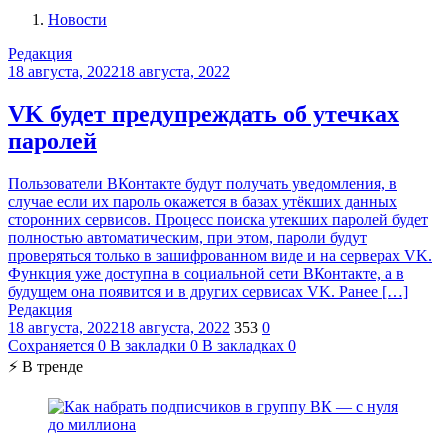
Новости
Редакция
18 августа, 2022
18 августа, 2022
VK будет предупреждать об утечках
паролей
Пользователи ВКонтакте будут получать уведомления, в
случае если их пароль окажется в базах утёкших данных
сторонних сервисов. Процесс поиска утекших паролей будет
полностью автоматическим, при этом, пароли будут
проверяться только в зашифрованном виде и на серверах VK.
Функция уже доступна в социальной сети ВКонтакте, а в
будущем она появится и в других сервисах VK. Ранее […]
Редакция
18 августа, 2022
18 августа, 2022
353
0
Сохраняется
0
В закладки
0
В закладках
0
⚡ В тренде