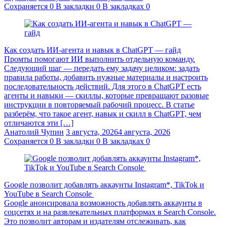
Сохраняется
0
В закладки
0
В закладках
0
Как создать ИИ-агента и навык в ChatGPT — гайд
Промты помогают ИИ выполнить отдельную команду.
Следующий шаг — передать ему задачу целиком: задать
правила работы, добавить нужные материалы и настроить
последовательность действий. Для этого в ChatGPT есть
агенты и навыки — скиллы, которые превращают разовые
инструкции в повторяемый рабочий процесс. В статье
разберём, что такое агент, навык и скилл в ChatGPT, чем
отличаются эти […]
Анатолий Чупин
3 августа, 2026
4 августа, 2026
Сохраняется
0
В закладки
0
В закладках
0
Google позволит добавлять аккаунты Instagram*, TikTok и
YouTube в Search Console
Google анонсировала возможность добавлять аккаунты в
соцсетях и на развлекательных платформах в Search Console.
Это позволит авторам и издателям отслеживать, как