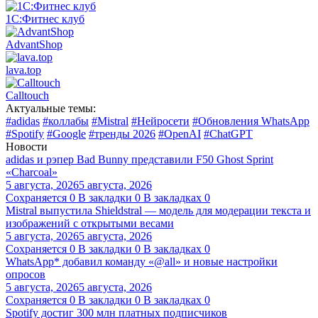
1С:Фитнес клуб
AdvantShop
lava.top
Calltouch
Актуальные темы:
#adidas
#коллабы
#Mistral
#Нейросети
#Обновления WhatsApp
#Spotify
#Google
#тренды 2026
#OpenAI
#ChatGPT
Новости
adidas и рэпер Bad Bunny представили F50 Ghost Sprint
«Charcoal»
5 августа, 2026
5 августа, 2026
Сохраняется
0
В закладки
0
В закладках
0
Mistral выпустила Shieldstral — модель для модерации текста и
изображений с открытыми весами
5 августа, 2026
5 августа, 2026
Сохраняется
0
В закладки
0
В закладках
0
WhatsApp* добавил команду «@all» и новые настройки
опросов
5 августа, 2026
5 августа, 2026
Сохраняется
0
В закладки
0
В закладках
0
Spotify достиг 300 млн платных подписчиков