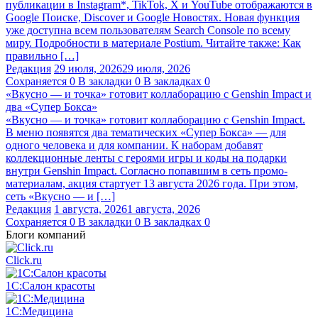
публикации в Instagram*, TikTok, X и YouTube отображаются в
Google Поиске, Discover и Google Новостях. Новая функция
уже доступна всем пользователям Search Console по всему
миру. Подробности в материале Postium. Читайте также: Как
правильно […]
Редакция
29 июля, 2026
29 июля, 2026
Сохраняется
0
В закладки
0
В закладках
0
«Вкусно — и точка» готовит коллаборацию с Genshin Impact и
два «Супер Бокса»
«Вкусно — и точка» готовит коллаборацию с Genshin Impact.
В меню появятся два тематических «Супер Бокса» — для
одного человека и для компании. К наборам добавят
коллекционные ленты с героями игры и коды на подарки
внутри Genshin Impact. Согласно попавшим в сеть промо-
материалам, акция стартует 13 августа 2026 года. При этом,
сеть «Вкусно — и […]
Редакция
1 августа, 2026
1 августа, 2026
Сохраняется
0
В закладки
0
В закладках
0
Блоги компаний
Click.ru
1С:Салон красоты
1С:Медицина