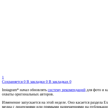
1
Сохраняется
0
В закладки
0
В закладках
0
Instagram* начал обновлять
систему рекомендаций
для фото и к
охваты оригинальных авторов.
Изменение запускается на этой неделе. Оно касается раздела E
медиа с лицензиями или прямыми разрешениями на публикацию