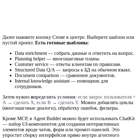
Далее нажмите кнопку Create в центре. Выберите шаблон или
пустой проект.
Есть готовые шаблоны
:
Data enrichment — собрать данные и ответить на вопрос.
Planning helper — многошаговые планы.
Customer service — ответы клиентам по правилам.
Structured Data Q/A — запросы к БД на обычном языке.
Document comparison — сравнение документов.
Internal knowledge assistant — помощник для
сотрудников.
Затем нужно
о
пределить условия
: если запрос пользователя =
А → сделать X, если B → сделать Y.
Можно добавлять циклы
(многошаговые диалоги), обработку ошибок, фильтры.
Кроме MCP, в Agent Builder можно будет использовать ChatKit
— набор UI-компонентов для создания интерактивных
элементов вроде чатов, форм или промпт-панелей. Это
упростит сборку интерфейсов прямо внутри агентного