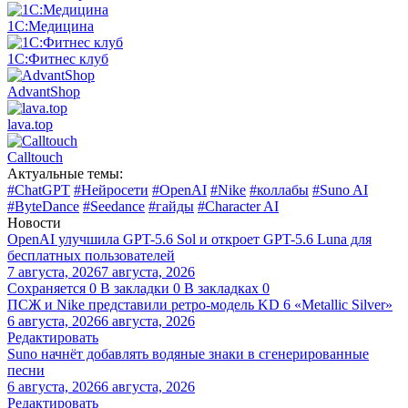
1С:Медицина
1С:Фитнес клуб
AdvantShop
lava.top
Calltouch
Актуальные темы:
#ChatGPT
#Нейросети
#OpenAI
#Nike
#коллабы
#Suno AI
#ByteDance
#Seedance
#гайды
#Character AI
Новости
OpenAI улучшила GPT-5.6 Sol и откроет GPT-5.6 Luna для
бесплатных пользователей
7 августа, 2026
7 августа, 2026
Сохраняется
0
В закладки
0
В закладках
0
ПСЖ и Nike представили ретро-модель KD 6 «Metallic Silver»
6 августа, 2026
6 августа, 2026
Редактировать
Suno начнёт добавлять водяные знаки в сгенерированные
песни
6 августа, 2026
6 августа, 2026
Редактировать