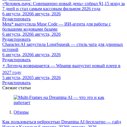
«Человек-паук: Совершенно новый день» собрал $1,15 млрд за
7 дней и стал самым кассовым фильмом 2026 года
6 августа, 2026
6 августа, 2026
Редактировать
Meta* выпустила Muse Code — ИИ-агента для работы с
большими кодовыми базами
6 августа, 2026
6 августа, 2026
Редактировать
Character.AI запустила LongSqueak — стиль чата для длинных
историй
6 августа, 2026
6 августа, 2026
Редактировать
⚡ Легенда возвращается — Winamp выпустит новый плеер в
2027 году
5 августа, 2026
5 августа, 2026
Редактировать
Свежие статьи
Обзоры
Как пользоваться нейросетью Dreamina AI бесплатно — гайд
Наталья Кадацкая
6 августа, 2026
6 августа, 2026