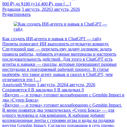
800 ₽) до $180 (≈14 400 ₽), при […]
Редакция
3 августа, 2026
3 августа, 2026
Редактировать
Как создать ИИ-агента и навык в ChatGPT — гайд
Промты помогают ИИ выполнить отдельную команду.
Следующий шаг — передать ему задачу целиком: задать
правила работы, добавить нужные материалы и настроить
последовательность действий. Для этого в ChatGPT есть
агенты и навыки — скиллы, которые превращают разовые
инструкции в повторяемый рабочий процесс. В статье
разберём, что такое агент, навык и скилл в ChatGPT, чем
отличаются эти […]
Анатолий Чупин
3 августа, 2026
4 августа, 2026
Сохраняется
0
В закладки
0
В закладках
0
«Вкусно — и точка» готовит коллаборацию с Genshin Impact и
два «Супер Бокса»
«Вкусно — и точка» готовит коллаборацию с Genshin Impact.
В меню появятся два тематических «Супер Бокса» — для
одного человека и для компании. К наборам добавят
коллекционные ленты с героями игры и коды на подарки
внутри Genshin Impact. Согласно попавшим в сеть промо-