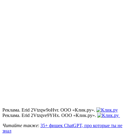
Реклама. Erid 2Vtzqw9oHvr. ООО «Клик.ру».
Реклама. Erid 2Vtzqve9YHx. ООО «Клик.ру».
Читайте также
:
35+ фишек ChatGPT, про которые ты не
знал