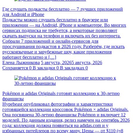
Где слушать подкасты бесплатно — 7 лучших приложений
для Android и iPhone
Подкасты можно слушать бесплатно в браузере или
приложении — на Android, iPhone и компьютере. Во многих
сервисах подписка не требуется, а некоторые позволяют
скачать выпуски на телефон и включать их без интернета.
Собрали 7 приложений и онлайн-сервисов для
прослушивания подкастов в 2026 году. Разберём, где искать
русскоязычные и зарубежные шоу, какие приложения
работают бесплатно и […]
Елена Лыжникова
5 августа, 2026
5 августа, 2026
Сохраняется
0
В закладки
0
В закладках
0
Pokémon и adidas Originals готовят коллекцию к 30-летию
франшизы
Hypebeast опубликовал фотографии и характеристики
готовящейся коллекции кроссовок Pokémon × adidas Originals.
Она посвящена 30-летию франшизы Pokémon и включает 12
моделей. По данным издания, релиз намечен на сентябрь 2026
года: коллекция должна появиться на adidas.com и у
избранных ритейлеров по всему миру. Цены — от $110 (≈8