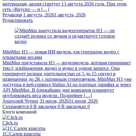
материалам, акция стартует 13 августа 2026 года. При этом,
сеть «Вкусно — и […]
Редакция
1 августа, 2026
1 августа, 2026
Редактировать
MiniMax H3 — новая ИИ-модель для генерации видео с
открытыми весами
MiniMax представила H3 — видеомодель, которая принимает
текст, изображения, видео и аудио в одном запросе. Она
генерирует ролики длительностью от 5 до 15 секунд в
разрешении до 2K с нативным стереозвуком. MiniMax H3 уже
доступна в веб-сервисе Hailuo AI на платных тарифах и через
API MiniMax. В ближайшие дни компания планирует
опубликовать веса модели. Подробнее […]
Анатолий Чупин
31 июля, 2026
31 июля, 2026
Сохраняется
0
В закладки
0
В закладках
0
Блоги компаний
Click.ru
1С:Салон красоты