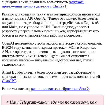
сценария. Также появилась возможность
запускать
приложения прямо в диалоге с ChatGPT
.
Раньше для создания таких агентов
приходилось писать код
и использовать API OpenAI. Теперь это можно будет делать
визуально — через drag-and-drop-интерфейс, как в Zapier, n8n
или Make, но с упором на ИИ. Такой подход упростит
разработку персональных помощников, корпоративных чат-
ботов и автоматизированных рабочих процессов.
OpenAI постепенно строит экосистему вокруг своих моделей.
В 2024 году компания открыла протокол MCP и Responses
API, которые сделали возможным подключение внешних
инструментов к GPT. Теперь Agent Builder становится
логичным шагом — визуальной надстройкой над этими
технологиями.
Agent Builder сначала будет доступен для разработчиков и
корпоративных клиентов, а позже — для всех пользователей
ChatGPT
.
Ранее мы писали,
как пользоваться нейросетью Sora 2
.
⭐ Наш Telegram-канал, где мы показываем, как