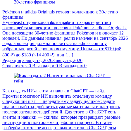
Pokémon и adidas Originals готовят коллекцию к 30-летию
франшизы
Hypebeast опубликовал фотографии и характеристики
готовящейся коллекции кроссовок Pokémon × adidas Originals.
Она посвящена 30-летию франшизы Pokémon и включает 12
моделей. По данным издания, релиз намечен на сентябрь 2026
года: коллекция должна появиться на adidas.com и у
избранных ритейлеров по всему миру. Цены — от $110 (≈8
800 ₽) до $180 (≈14 400 ₽), при […]
Редакция
3 августа, 2026
3 августа, 2026
Сохраняется
0
В закладки
0
В закладках
0
Как создать ИИ-агента и навык в ChatGPT — гайд
Промты помогают ИИ выполнить отдельную команду.
Следующий шаг — передать ему задачу целиком: задать
правила работы, добавить нужные материалы и настроить
последовательность действий. Для этого в ChatGPT есть
агенты и навыки — скиллы, которые превращают разовые
инструкции в повторяемый рабочий процесс. В статье
разберём, что такое агент, навык и скилл в ChatGPT, чем