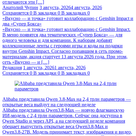
отличаются эти […]
Анатолий Чупин
3 августа, 2026
4 августа, 2026
Сохраняется
0
В закладки
0
В закладках
0
«Вкусно — и точка» готовит коллаборацию с Genshin Impact и
два «Супер Бокса»
«Вкусно — и точка» готовит коллаборацию с Genshin Impact.
В меню появятся два тематических «Супер Бокса» — для
одного человека и для компании. К наборам добавят
коллекционные ленты с героями игры и коды на подарки
внутри Genshin Impact. Согласно попавшим в сеть промо-
материалам, акция стартует 13 августа 2026 года. При этом,
сеть «Вкусно — и […]
Редакция
1 августа, 2026
1 августа, 2026
Сохраняется
0
В закладки
0
В закладках
0
Alibaba представила Qwen 3.8‑Max на 2,4 трлн параметров —
открытые веса выйдут на следующей неделе
Alibaba представила Qwen3.8‑Max — новую флагманскую
ИИ-модель с 2,4 трлн параметров. Сейчас она доступна в
Qwen Studio и через API, а на следующей неделе компания
обещает выпустить открытые веса Qwen3.8‑Max и
Qwen3.8‑27B. Модель принимает текст, изображения и видео,