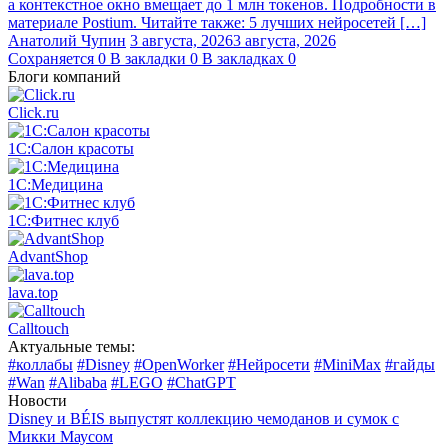
а контекстное окно вмещает до 1 млн токенов. Подробности в
материале Postium. Читайте также: 5 лучших нейросетей […]
Анатолий Чупин
3 августа, 2026
3 августа, 2026
Сохраняется
0
В закладки
0
В закладках
0
Блоги компаний
Click.ru
1С:Салон красоты
1С:Медицина
1С:Фитнес клуб
AdvantShop
lava.top
Calltouch
Актуальные темы:
#коллабы
#Disney
#OpenWorker
#Нейросети
#MiniMax
#гайды
#Wan
#Alibaba
#LEGO
#ChatGPT
Новости
Disney и BÉIS выпустят коллекцию чемоданов и сумок с
Микки Маусом