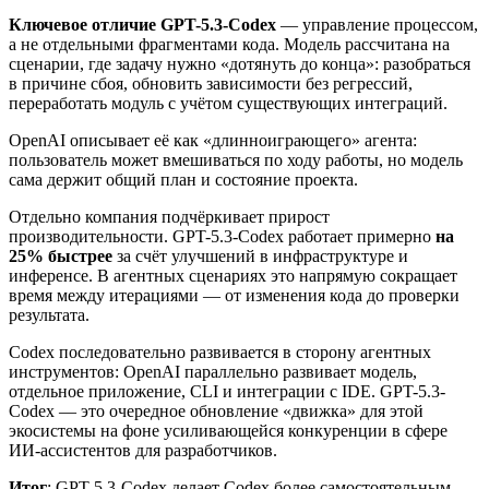
Ключевое отличие GPT-5.3-Codex
— управление процессом,
а не отдельными фрагментами кода. Модель рассчитана на
сценарии, где задачу нужно «дотянуть до конца»: разобраться
в причине сбоя, обновить зависимости без регрессий,
переработать модуль с учётом существующих интеграций.
OpenAI описывает её как «длинноиграющего» агента:
пользователь может вмешиваться по ходу работы, но модель
сама держит общий план и состояние проекта.
Отдельно компания подчёркивает прирост
производительности. GPT-5.3-Codex работает примерно
на
25% быстрее
за счёт улучшений в инфраструктуре и
инференсе. В агентных сценариях это напрямую сокращает
время между итерациями — от изменения кода до проверки
результата.
Codex последовательно развивается в сторону агентных
инструментов: OpenAI параллельно развивает модель,
отдельное приложение, CLI и интеграции с IDE. GPT-5.3-
Codex — это очередное обновление «движка» для этой
экосистемы на фоне усиливающейся конкуренции в сфере
ИИ-ассистентов для разработчиков.
Итог
: GPT-5.3-Codex делает Codex более самостоятельным