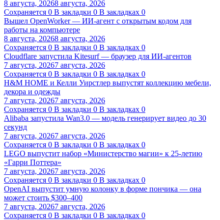
8 августа, 2026
8 августа, 2026
Сохраняется
0
В закладки
0
В закладках
0
Вышел OpenWorker — ИИ-агент с открытым кодом для
работы на компьютере
8 августа, 2026
8 августа, 2026
Сохраняется
0
В закладки
0
В закладках
0
Cloudflare запустила Kitesurf — браузер для ИИ-агентов
7 августа, 2026
7 августа, 2026
Сохраняется
0
В закладки
0
В закладках
0
H&M HOME и Келли Уирстлер выпустят коллекцию мебели,
декора и одежды
7 августа, 2026
7 августа, 2026
Сохраняется
0
В закладки
0
В закладках
0
Alibaba запустила Wan3.0 — модель генерирует видео до 30
секунд
7 августа, 2026
7 августа, 2026
Сохраняется
0
В закладки
0
В закладках
0
LEGO выпустит набор «Министерство магии» к 25-летию
«Гарри Поттера»
7 августа, 2026
7 августа, 2026
Сохраняется
0
В закладки
0
В закладках
0
OpenAI выпустит умную колонку в форме пончика — она
может стоить $300–400
7 августа, 2026
7 августа, 2026
Сохраняется
0
В закладки
0
В закладках
0