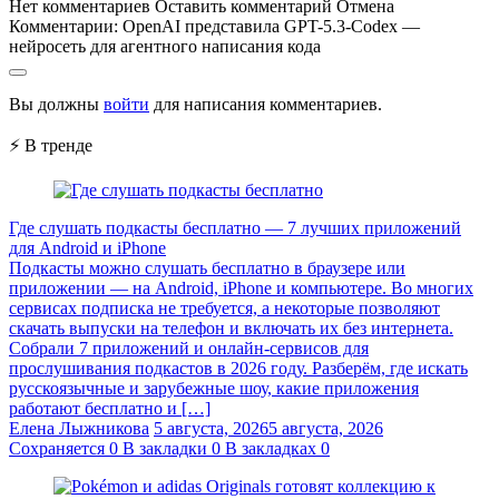
Нет комментариев
Оставить комментарий
Отмена
Комментарии:
OpenAI представила GPT-5.3-Codex —
нейросеть для агентного написания кода
Вы должны
войти
для написания комментариев.
⚡ В тренде
Где слушать подкасты бесплатно — 7 лучших приложений
для Android и iPhone
Подкасты можно слушать бесплатно в браузере или
приложении — на Android, iPhone и компьютере. Во многих
сервисах подписка не требуется, а некоторые позволяют
скачать выпуски на телефон и включать их без интернета.
Собрали 7 приложений и онлайн-сервисов для
прослушивания подкастов в 2026 году. Разберём, где искать
русскоязычные и зарубежные шоу, какие приложения
работают бесплатно и […]
Елена Лыжникова
5 августа, 2026
5 августа, 2026
Сохраняется
0
В закладки
0
В закладках
0