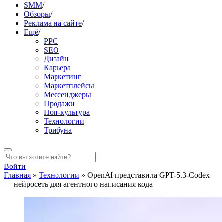
SMM
/
Обзоры
/
Реклама на сайте
/
Ещё
/
PPC
SEO
Дизайн
Карьера
Маркетинг
Маркетплейсы
Мессенджеры
Продажи
Поп-культура
Технологии
Трибуна
Войти
Главная
»
Технологии
»
OpenAI представила GPT-5.3-Codex
— нейросеть для агентного написания кода