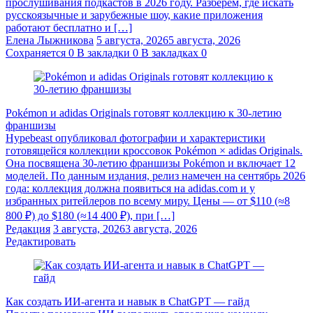
прослушивания подкастов в 2026 году. Разберём, где искать
русскоязычные и зарубежные шоу, какие приложения
работают бесплатно и […]
Елена Лыжникова
5 августа, 2026
5 августа, 2026
Сохраняется
0
В закладки
0
В закладках
0
Pokémon и adidas Originals готовят коллекцию к 30-летию
франшизы
Hypebeast опубликовал фотографии и характеристики
готовящейся коллекции кроссовок Pokémon × adidas Originals.
Она посвящена 30-летию франшизы Pokémon и включает 12
моделей. По данным издания, релиз намечен на сентябрь 2026
года: коллекция должна появиться на adidas.com и у
избранных ритейлеров по всему миру. Цены — от $110 (≈8
800 ₽) до $180 (≈14 400 ₽), при […]
Редакция
3 августа, 2026
3 августа, 2026
Редактировать
Как создать ИИ-агента и навык в ChatGPT — гайд