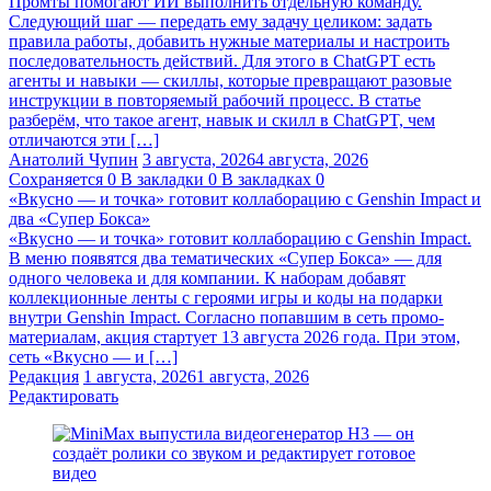
Промты помогают ИИ выполнить отдельную команду.
Следующий шаг — передать ему задачу целиком: задать
правила работы, добавить нужные материалы и настроить
последовательность действий. Для этого в ChatGPT есть
агенты и навыки — скиллы, которые превращают разовые
инструкции в повторяемый рабочий процесс. В статье
разберём, что такое агент, навык и скилл в ChatGPT, чем
отличаются эти […]
Анатолий Чупин
3 августа, 2026
4 августа, 2026
Сохраняется
0
В закладки
0
В закладках
0
«Вкусно — и точка» готовит коллаборацию с Genshin Impact и
два «Супер Бокса»
«Вкусно — и точка» готовит коллаборацию с Genshin Impact.
В меню появятся два тематических «Супер Бокса» — для
одного человека и для компании. К наборам добавят
коллекционные ленты с героями игры и коды на подарки
внутри Genshin Impact. Согласно попавшим в сеть промо-
материалам, акция стартует 13 августа 2026 года. При этом,
сеть «Вкусно — и […]
Редакция
1 августа, 2026
1 августа, 2026
Редактировать