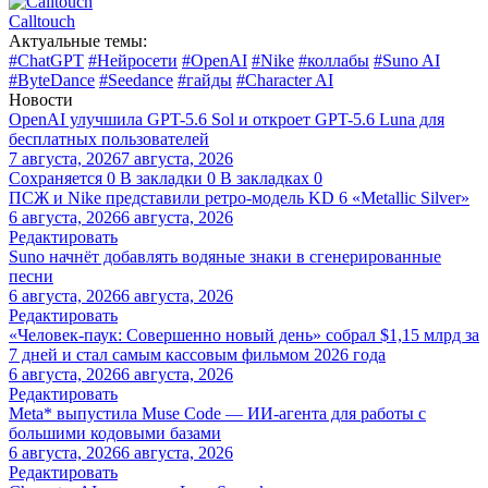
Calltouch
Актуальные темы:
#ChatGPT
#Нейросети
#OpenAI
#Nike
#коллабы
#Suno AI
#ByteDance
#Seedance
#гайды
#Character AI
Новости
OpenAI улучшила GPT-5.6 Sol и откроет GPT-5.6 Luna для
бесплатных пользователей
7 августа, 2026
7 августа, 2026
Сохраняется
0
В закладки
0
В закладках
0
ПСЖ и Nike представили ретро-модель KD 6 «Metallic Silver»
6 августа, 2026
6 августа, 2026
Редактировать
Suno начнёт добавлять водяные знаки в сгенерированные
песни
6 августа, 2026
6 августа, 2026
Редактировать
«Человек-паук: Совершенно новый день» собрал $1,15 млрд за
7 дней и стал самым кассовым фильмом 2026 года
6 августа, 2026
6 августа, 2026
Редактировать
Meta* выпустила Muse Code — ИИ-агента для работы с
большими кодовыми базами
6 августа, 2026
6 августа, 2026
Редактировать