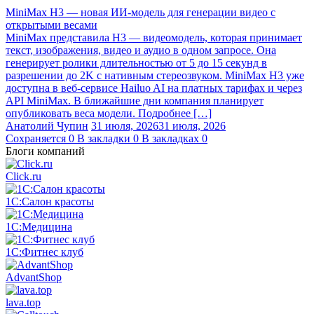
MiniMax H3 — новая ИИ-модель для генерации видео с
открытыми весами
MiniMax представила H3 — видеомодель, которая принимает
текст, изображения, видео и аудио в одном запросе. Она
генерирует ролики длительностью от 5 до 15 секунд в
разрешении до 2K с нативным стереозвуком. MiniMax H3 уже
доступна в веб-сервисе Hailuo AI на платных тарифах и через
API MiniMax. В ближайшие дни компания планирует
опубликовать веса модели. Подробнее […]
Анатолий Чупин
31 июля, 2026
31 июля, 2026
Сохраняется
0
В закладки
0
В закладках
0
Блоги компаний
Click.ru
1С:Салон красоты
1С:Медицина
1С:Фитнес клуб
AdvantShop
lava.top