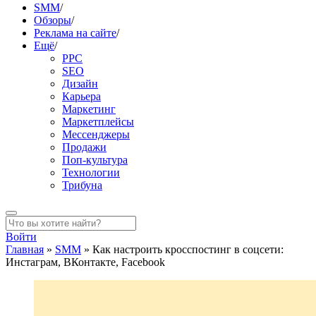
SMM
/
Обзоры
/
Реклама на сайте
/
Ещё
/
PPC
SEO
Дизайн
Карьера
Маркетинг
Маркетплейсы
Мессенджеры
Продажи
Поп-культура
Технологии
Трибуна
Войти
Главная
»
SMM
»
Как настроить кросспостинг в соцсети:
Инстаграм, ВКонтакте, Facebook