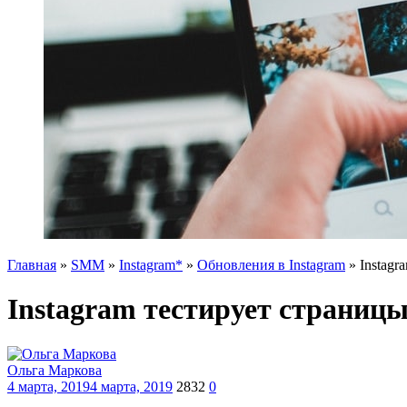
Главная
»
SMM
»
Instagram*
»
Обновления в Instagram
»
Instagr
Instagram тестирует страницы
Ольга Маркова
4 марта, 2019
4 марта, 2019
2832
0