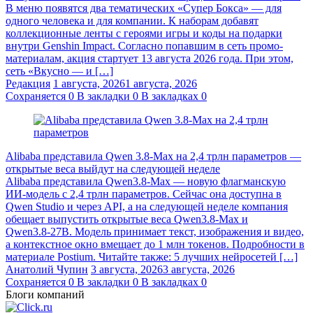
В меню появятся два тематических «Супер Бокса» — для
одного человека и для компании. К наборам добавят
коллекционные ленты с героями игры и коды на подарки
внутри Genshin Impact. Согласно попавшим в сеть промо-
материалам, акция стартует 13 августа 2026 года. При этом,
сеть «Вкусно — и […]
Редакция
1 августа, 2026
1 августа, 2026
Сохраняется
0
В закладки
0
В закладках
0
Alibaba представила Qwen 3.8‑Max на 2,4 трлн параметров —
открытые веса выйдут на следующей неделе
Alibaba представила Qwen3.8‑Max — новую флагманскую
ИИ-модель с 2,4 трлн параметров. Сейчас она доступна в
Qwen Studio и через API, а на следующей неделе компания
обещает выпустить открытые веса Qwen3.8‑Max и
Qwen3.8‑27B. Модель принимает текст, изображения и видео,
а контекстное окно вмещает до 1 млн токенов. Подробности в
материале Postium. Читайте также: 5 лучших нейросетей […]
Анатолий Чупин
3 августа, 2026
3 августа, 2026
Сохраняется
0
В закладки
0
В закладках
0
Блоги компаний