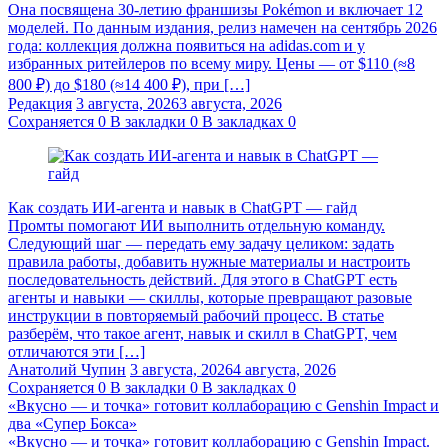
Она посвящена 30-летию франшизы Pokémon и включает 12
моделей. По данным издания, релиз намечен на сентябрь 2026
года: коллекция должна появиться на adidas.com и у
избранных ритейлеров по всему миру. Цены — от $110 (≈8
800 ₽) до $180 (≈14 400 ₽), при […]
Редакция
3 августа, 2026
3 августа, 2026
Сохраняется
0
В закладки
0
В закладках
0
Как создать ИИ-агента и навык в ChatGPT — гайд
Промты помогают ИИ выполнить отдельную команду.
Следующий шаг — передать ему задачу целиком: задать
правила работы, добавить нужные материалы и настроить
последовательность действий. Для этого в ChatGPT есть
агенты и навыки — скиллы, которые превращают разовые
инструкции в повторяемый рабочий процесс. В статье
разберём, что такое агент, навык и скилл в ChatGPT, чем
отличаются эти […]
Анатолий Чупин
3 августа, 2026
4 августа, 2026
Сохраняется
0
В закладки
0
В закладках
0
«Вкусно — и точка» готовит коллаборацию с Genshin Impact и
два «Супер Бокса»
«Вкусно — и точка» готовит коллаборацию с Genshin Impact.