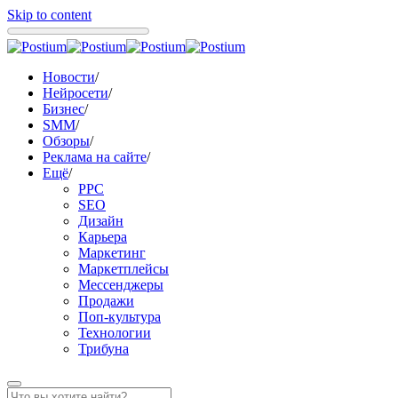
Skip to content
Новости
/
Нейросети
/
Бизнес
/
SMM
/
Обзоры
/
Реклама на сайте
/
Ещё
/
PPC
SEO
Дизайн
Карьера
Маркетинг
Маркетплейсы
Мессенджеры
Продажи
Поп-культура
Технологии
Трибуна