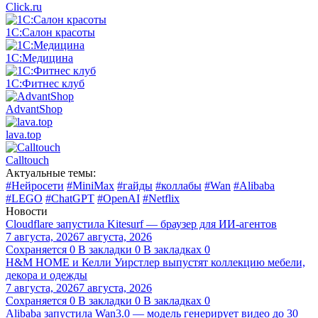
Click.ru
1С:Салон красоты
1С:Медицина
1С:Фитнес клуб
AdvantShop
lava.top
Calltouch
Актуальные темы:
#Нейросети
#MiniMax
#гайды
#коллабы
#Wan
#Alibaba
#LEGO
#ChatGPT
#OpenAI
#Netflix
Новости
Cloudflare запустила Kitesurf — браузер для ИИ-агентов
7 августа, 2026
7 августа, 2026
Сохраняется
0
В закладки
0
В закладках
0
H&M HOME и Келли Уирстлер выпустят коллекцию мебели,
декора и одежды
7 августа, 2026
7 августа, 2026
Сохраняется
0
В закладки
0
В закладках
0
Alibaba запустила Wan3.0 — модель генерирует видео до 30