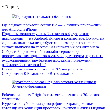
⚡ В тренде
Где слушать подкасты бесплатно — 7 лучших приложений
для Android и iPhone
Подкасты можно слушать бесплатно в браузере или
приложении — на Android, iPhone и компьютере. Во многих
сервисах подписка не требуется, а некоторые позволяют
скачать выпуски на телефон и включать их без интернета.
Собрали 7 приложений и онлайн-сервисов для
прослушивания подкастов в 2026 году. Разберём, где искать
русскоязычные и зарубежные шоу, какие приложения
работают бесплатно и […]
Елена Лыжникова
5 августа, 2026
5 августа, 2026
Сохраняется
0
В закладки
0
В закладках
0
Pokémon и adidas Originals готовят коллекцию к 30-летию
франшизы
Hypebeast опубликовал фотографии и характеристики
готовящейся коллекции кроссовок Pokémon × adidas Originals.