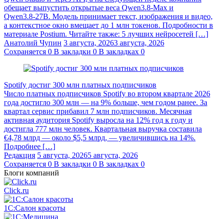
обещает выпустить открытые веса Qwen3.8‑Max и
Qwen3.8‑27B. Модель принимает текст, изображения и видео,
а контекстное окно вмещает до 1 млн токенов. Подробности в
материале Postium. Читайте также: 5 лучших нейросетей […]
Анатолий Чупин
3 августа, 2026
3 августа, 2026
Сохраняется
0
В закладки
0
В закладках
0
Spotify достиг 300 млн платных подписчиков
Число платных подписчиков Spotify во втором квартале 2026
года достигло 300 млн — на 9% больше, чем годом ранее. За
квартал сервис прибавил 7 млн подписчиков. Месячная
активная аудитория Spotify выросла на 12% год к году и
достигла 777 млн человек. Квартальная выручка составила
€4,78 млрд — около $5,5 млрд, — увеличившись на 14%.
Подробнее […]
Редакция
5 августа, 2026
5 августа, 2026
Сохраняется
0
В закладки
0
В закладках
0
Блоги компаний
Click.ru
1С:Салон красоты