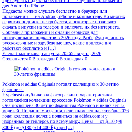
Где слушать подкасты бесплатно — 7 лучших приложений
для Android и iPhone
Подкасты можно слушать бесплатно в браузере или
приложении — на Android, iPhone и компьютере. Во многих
сервисах подписка не требуется, а некоторые позволяют
скачать выпуски на телефон и включать их без интернета.
Собрали 7 приложений и онлайн-сервисов для
прослушивания подкастов в 2026 году. Разберём, где искать
русскоязычные и зарубежные шоу, какие приложения
работают бесплатно и […]
Елена Лыжникова
5 августа, 2026
5 августа, 2026
Сохраняется
0
В закладки
0
В закладках
0
Pokémon и adidas Originals готовят коллекцию к 30-летию
франшизы
Hypebeast опубликовал фотографии и характеристики
готовящейся коллекции кроссовок Pokémon × adidas Originals.
Она посвящена 30-летию франшизы Pokémon и включает 12
моделей. По данным издания, релиз намечен на сентябрь 2026
года: коллекция должна появиться на adidas.com и у
избранных ритейлеров по всему миру. Цены — от $110 (≈8
800 ₽) до $180 (≈14 400 ₽), при […]