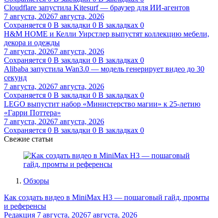
Cloudflare запустила Kitesurf — браузер для ИИ-агентов
7 августа, 2026
7 августа, 2026
Сохраняется
0
В закладки
0
В закладках
0
H&M HOME и Келли Уирстлер выпустят коллекцию мебели,
декора и одежды
7 августа, 2026
7 августа, 2026
Сохраняется
0
В закладки
0
В закладках
0
Alibaba запустила Wan3.0 — модель генерирует видео до 30
секунд
7 августа, 2026
7 августа, 2026
Сохраняется
0
В закладки
0
В закладках
0
LEGO выпустит набор «Министерство магии» к 25-летию
«Гарри Поттера»
7 августа, 2026
7 августа, 2026
Сохраняется
0
В закладки
0
В закладках
0
Свежие статьи
Обзоры
Как создать видео в MiniMax H3 — пошаговый гайд, промты
и референсы
Редакция
7 августа, 2026
7 августа, 2026