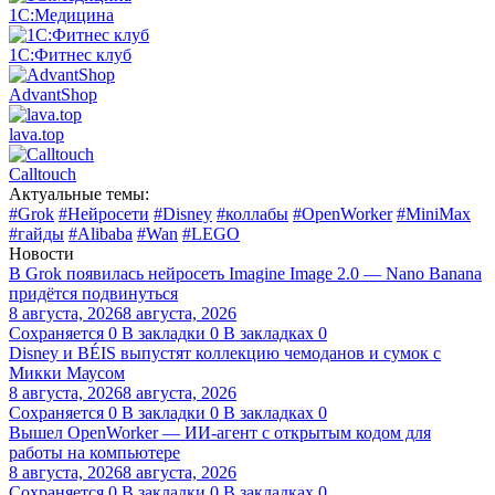
1С:Медицина
1С:Фитнес клуб
AdvantShop
lava.top
Calltouch
Актуальные темы:
#Grok
#Нейросети
#Disney
#коллабы
#OpenWorker
#MiniMax
#гайды
#Alibaba
#Wan
#LEGO
Новости
В Grok появилась нейросеть Imagine Image 2.0 — Nano Banana
придётся подвинуться
8 августа, 2026
8 августа, 2026
Сохраняется
0
В закладки
0
В закладках
0
Disney и BÉIS выпустят коллекцию чемоданов и сумок с
Микки Маусом
8 августа, 2026
8 августа, 2026
Сохраняется
0
В закладки
0
В закладках
0
Вышел OpenWorker — ИИ-агент с открытым кодом для
работы на компьютере
8 августа, 2026
8 августа, 2026
Сохраняется
0
В закладки
0
В закладках
0