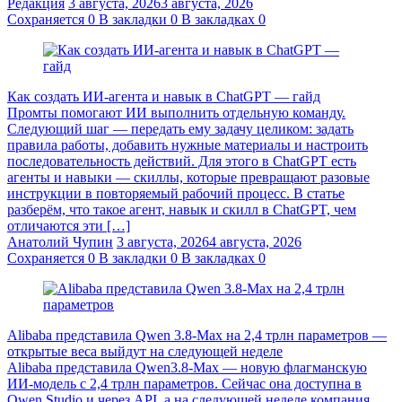
Редакция
3 августа, 2026
3 августа, 2026
Сохраняется
0
В закладки
0
В закладках
0
Как создать ИИ-агента и навык в ChatGPT — гайд
Промты помогают ИИ выполнить отдельную команду.
Следующий шаг — передать ему задачу целиком: задать
правила работы, добавить нужные материалы и настроить
последовательность действий. Для этого в ChatGPT есть
агенты и навыки — скиллы, которые превращают разовые
инструкции в повторяемый рабочий процесс. В статье
разберём, что такое агент, навык и скилл в ChatGPT, чем
отличаются эти […]
Анатолий Чупин
3 августа, 2026
4 августа, 2026
Сохраняется
0
В закладки
0
В закладках
0
Alibaba представила Qwen 3.8‑Max на 2,4 трлн параметров —
открытые веса выйдут на следующей неделе
Alibaba представила Qwen3.8‑Max — новую флагманскую
ИИ-модель с 2,4 трлн параметров. Сейчас она доступна в
Qwen Studio и через API, а на следующей неделе компания