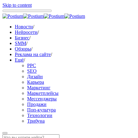
Skip to content
Новости
/
Нейросети
/
Бизнес
/
SMM
/
Обзоры
/
Реклама на сайте
/
Ещё
/
PPC
SEO
Дизайн
Карьера
Маркетинг
Маркетплейсы
Мессенджеры
Продажи
Поп-культура
Технологии
Трибуна