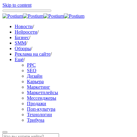
Skip to content
Новости
/
Нейросети
/
Бизнес
/
SMM
/
Обзоры
/
Реклама на сайте
/
Ещё
/
PPC
SEO
Дизайн
Карьера
Маркетинг
Маркетплейсы
Мессенджеры
Продажи
Поп-культура
Технологии
Трибуна