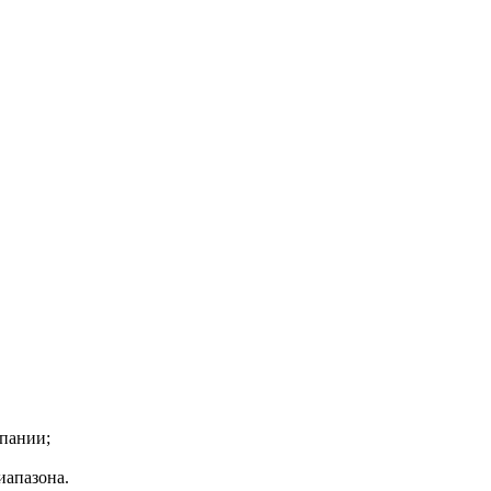
пании;
иапазона.