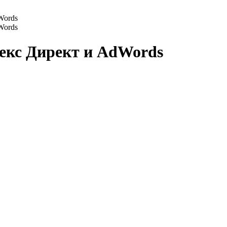
Words
Words
екс Директ и AdWords