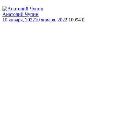
Анатолий Чупин
10 января, 2022
10 января, 2022
10094
0