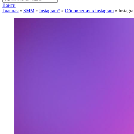
Войти
Главная
»
SMM
»
Instagram*
»
Обновления в Instagram
»
Instag