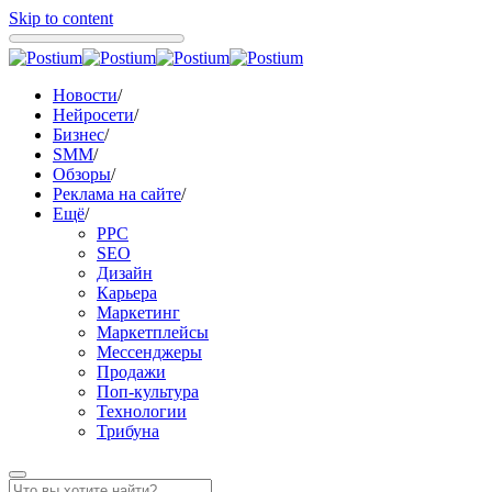
Skip to content
Новости
/
Нейросети
/
Бизнес
/
SMM
/
Обзоры
/
Реклама на сайте
/
Ещё
/
PPC
SEO
Дизайн
Карьера
Маркетинг
Маркетплейсы
Мессенджеры
Продажи
Поп-культура
Технологии
Трибуна