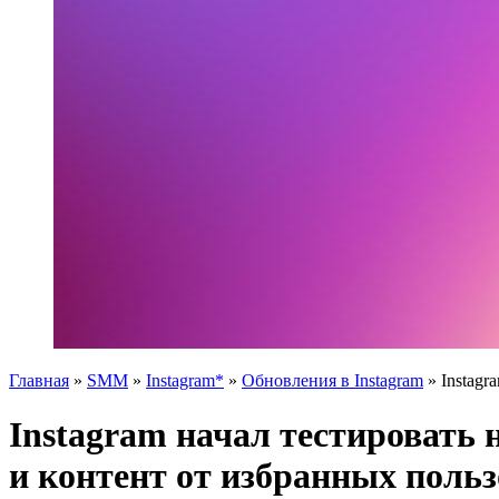
Главная
»
SMM
»
Instagram*
»
Обновления в Instagram
»
Instag
Instagram начал тестировать
и контент от избранных польз