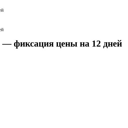
ей
ей
р — фиксация цены на 12 дней