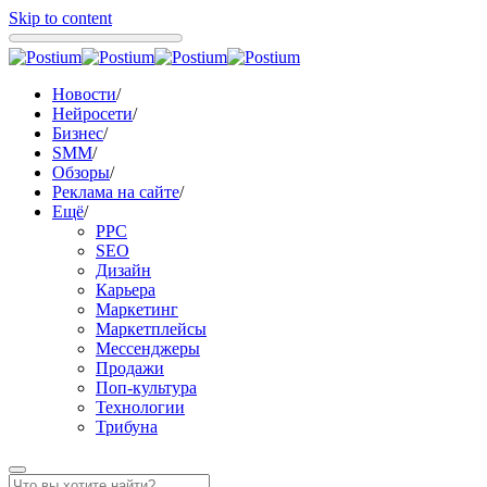
Skip to content
Новости
/
Нейросети
/
Бизнес
/
SMM
/
Обзоры
/
Реклама на сайте
/
Ещё
/
PPC
SEO
Дизайн
Карьера
Маркетинг
Маркетплейсы
Мессенджеры
Продажи
Поп-культура
Технологии
Трибуна