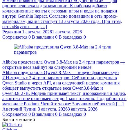
В меню появятся два тематических «Супер Бокса» — для
одного человека и для компании. К наборам добавят
коллекционные ленты с героями игры и коды на подарки
внутри Genshin Impact. Согласно попавшим в сеть промо-
материалам, акция стартует 13 августа 2026 года. При этом,
сеть «Вкусно — и […]
Редакция
1 августа, 2026
1 августа, 2026
Сохраняется
0
В закладки
0
В закладках
0
Alibaba представила Qwen 3.8‑Max на 2,4 трлн параметров —
открытые веса выйдут на следующей неделе
Alibaba представила Qwen3.8‑Max — новую флагманскую
ИИ-модель с 2,4 трлн параметров. Сейчас она доступна в
Qwen Studio и через API, а на следующей неделе компания
обещает выпустить открытые веса Qwen3.8‑Max и
Qwen3.8‑27B. Модель принимает текст, изображения и видео,
а контекстное окно вмещает до 1 млн токенов. Подробности в
материале Postium. Читайте также: 5 лучших нейросетей […]
Анатолий Чупин
3 августа, 2026
3 августа, 2026
Сохраняется
0
В закладки
0
В закладках
0
Блоги компаний
Click.ru