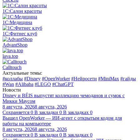
1С:Салон красоты
1С:Медицина
1С:Фитнес клуб
AdvantShop
lava.top
Calltouch
Актуальные темы:
#коллабы
#Disney
#OpenWorker
#Нейросети
#MiniMax
#гайды
#Wan
#Alibaba
#LEGO
#ChatGPT
Новости
Disney и BÉIS выпустят коллекцию чемоданов и сумок с
Микки Маусом
8 августа, 2026
8 августа, 2026
Сохраняется
0
В закладки
0
В закладках
0
Вышел OpenWorker — ИИ-агент с открытым кодом для
работы на компьютере
8 августа, 2026
8 августа, 2026
Сохраняется
0
В закладки
0
В закладках
0