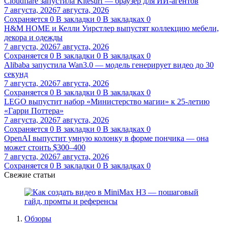
Cloudflare запустила Kitesurf — браузер для ИИ-агентов
7 августа, 2026
7 августа, 2026
Сохраняется
0
В закладки
0
В закладках
0
H&M HOME и Келли Уирстлер выпустят коллекцию мебели,
декора и одежды
7 августа, 2026
7 августа, 2026
Сохраняется
0
В закладки
0
В закладках
0
Alibaba запустила Wan3.0 — модель генерирует видео до 30
секунд
7 августа, 2026
7 августа, 2026
Сохраняется
0
В закладки
0
В закладках
0
LEGO выпустит набор «Министерство магии» к 25-летию
«Гарри Поттера»
7 августа, 2026
7 августа, 2026
Сохраняется
0
В закладки
0
В закладках
0
OpenAI выпустит умную колонку в форме пончика — она
может стоить $300–400
7 августа, 2026
7 августа, 2026
Сохраняется
0
В закладки
0
В закладках
0
Свежие статьи
Обзоры