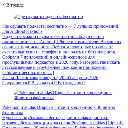
⚡ В тренде
Где слушать подкасты бесплатно — 7 лучших приложений
для Android и iPhone
Подкасты можно слушать бесплатно в браузере или
приложении — на Android, iPhone и компьютере. Во многих
сервисах подписка не требуется, а некоторые позволяют
скачать выпуски на телефон и включать их без интернета.
Собрали 7 приложений и онлайн-сервисов для
прослушивания подкастов в 2026 году. Разберём, где искать
русскоязычные и зарубежные шоу, какие приложения
работают бесплатно и […]
Елена Лыжникова
5 августа, 2026
5 августа, 2026
Сохраняется
0
В закладки
0
В закладках
0
Pokémon и adidas Originals готовят коллекцию к 30-летию
франшизы
Hypebeast опубликовал фотографии и характеристики
готовящейся коллекции кроссовок Pokémon × adidas Originals.
Она посвящена 30-летию франшизы Pokémon и включает 12