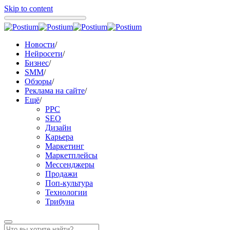
Skip to content
Новости
/
Нейросети
/
Бизнес
/
SMM
/
Обзоры
/
Реклама на сайте
/
Ещё
/
PPC
SEO
Дизайн
Карьера
Маркетинг
Маркетплейсы
Мессенджеры
Продажи
Поп-культура
Технологии
Трибуна