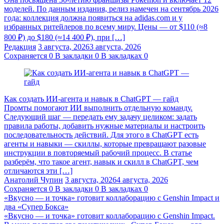
моделей. По данным издания, релиз намечен на сентябрь 2026
года: коллекция должна появиться на adidas.com и у
избранных ритейлеров по всему миру. Цены — от $110 (≈8
800 ₽) до $180 (≈14 400 ₽), при […]
Редакция
3 августа, 2026
3 августа, 2026
Сохраняется
0
В закладки
0
В закладках
0
Как создать ИИ-агента и навык в ChatGPT — гайд
Промты помогают ИИ выполнить отдельную команду.
Следующий шаг — передать ему задачу целиком: задать
правила работы, добавить нужные материалы и настроить
последовательность действий. Для этого в ChatGPT есть
агенты и навыки — скиллы, которые превращают разовые
инструкции в повторяемый рабочий процесс. В статье
разберём, что такое агент, навык и скилл в ChatGPT, чем
отличаются эти […]
Анатолий Чупин
3 августа, 2026
4 августа, 2026
Сохраняется
0
В закладки
0
В закладках
0
«Вкусно — и точка» готовит коллаборацию с Genshin Impact и
два «Супер Бокса»
«Вкусно — и точка» готовит коллаборацию с Genshin Impact.