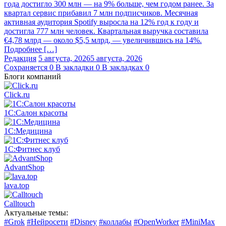
года достигло 300 млн — на 9% больше, чем годом ранее. За
квартал сервис прибавил 7 млн подписчиков. Месячная
активная аудитория Spotify выросла на 12% год к году и
достигла 777 млн человек. Квартальная выручка составила
€4,78 млрд — около $5,5 млрд, — увеличившись на 14%.
Подробнее […]
Редакция
5 августа, 2026
5 августа, 2026
Сохраняется
0
В закладки
0
В закладках
0
Блоги компаний
Click.ru
1С:Салон красоты
1С:Медицина
1С:Фитнес клуб
AdvantShop
lava.top
Calltouch
Актуальные темы:
#Grok
#Нейросети
#Disney
#коллабы
#OpenWorker
#MiniMax