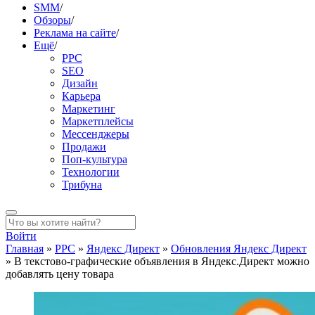
SMM
/
Обзоры
/
Реклама на сайте
/
Ещё
/
PPC
SEO
Дизайн
Карьера
Маркетинг
Маркетплейсы
Мессенджеры
Продажи
Поп-культура
Технологии
Трибуна
Войти
Главная
»
PPC
»
Яндекс Директ
»
Обновления Яндекс Директ
»
В текстово-графические объявления в Яндекс.Директ можно
добавлять цену товара