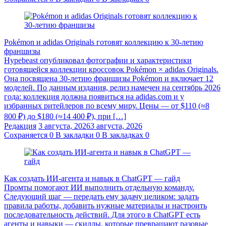
Pokémon и adidas Originals готовят коллекцию к 30-летию
франшизы
Hypebeast опубликовал фотографии и характеристики
готовящейся коллекции кроссовок Pokémon × adidas Originals.
Она посвящена 30-летию франшизы Pokémon и включает 12
моделей. По данным издания, релиз намечен на сентябрь 2026
года: коллекция должна появиться на adidas.com и у
избранных ритейлеров по всему миру. Цены — от $110 (≈8
800 ₽) до $180 (≈14 400 ₽), при […]
Редакция
3 августа, 2026
3 августа, 2026
Сохраняется
0
В закладки
0
В закладках
0
Как создать ИИ-агента и навык в ChatGPT — гайд
Промты помогают ИИ выполнить отдельную команду.
Следующий шаг — передать ему задачу целиком: задать
правила работы, добавить нужные материалы и настроить
последовательность действий. Для этого в ChatGPT есть
агенты и навыки — скиллы, которые превращают разовые