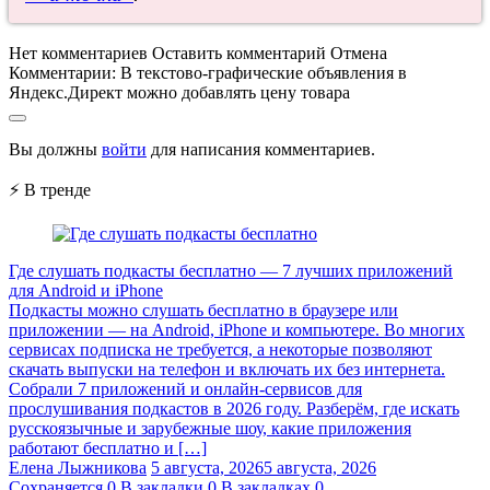
Нет комментариев
Оставить комментарий
Отмена
Комментарии:
В текстово-графические объявления в
Яндекс.Директ можно добавлять цену товара
Вы должны
войти
для написания комментариев.
⚡ В тренде
Где слушать подкасты бесплатно — 7 лучших приложений
для Android и iPhone
Подкасты можно слушать бесплатно в браузере или
приложении — на Android, iPhone и компьютере. Во многих
сервисах подписка не требуется, а некоторые позволяют
скачать выпуски на телефон и включать их без интернета.
Собрали 7 приложений и онлайн-сервисов для
прослушивания подкастов в 2026 году. Разберём, где искать
русскоязычные и зарубежные шоу, какие приложения
работают бесплатно и […]
Елена Лыжникова
5 августа, 2026
5 августа, 2026
Сохраняется
0
В закладки
0
В закладках
0