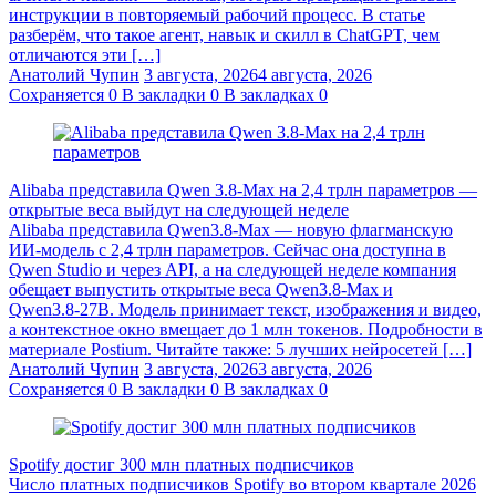
инструкции в повторяемый рабочий процесс. В статье
разберём, что такое агент, навык и скилл в ChatGPT, чем
отличаются эти […]
Анатолий Чупин
3 августа, 2026
4 августа, 2026
Сохраняется
0
В закладки
0
В закладках
0
Alibaba представила Qwen 3.8‑Max на 2,4 трлн параметров —
открытые веса выйдут на следующей неделе
Alibaba представила Qwen3.8‑Max — новую флагманскую
ИИ-модель с 2,4 трлн параметров. Сейчас она доступна в
Qwen Studio и через API, а на следующей неделе компания
обещает выпустить открытые веса Qwen3.8‑Max и
Qwen3.8‑27B. Модель принимает текст, изображения и видео,
а контекстное окно вмещает до 1 млн токенов. Подробности в
материале Postium. Читайте также: 5 лучших нейросетей […]
Анатолий Чупин
3 августа, 2026
3 августа, 2026
Сохраняется
0
В закладки
0
В закладках
0
Spotify достиг 300 млн платных подписчиков
Число платных подписчиков Spotify во втором квартале 2026