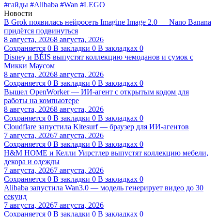
#гайды
#Alibaba
#Wan
#LEGO
Новости
В Grok появилась нейросеть Imagine Image 2.0 — Nano Banana
придётся подвинуться
8 августа, 2026
8 августа, 2026
Сохраняется
0
В закладки
0
В закладках
0
Disney и BÉIS выпустят коллекцию чемоданов и сумок с
Микки Маусом
8 августа, 2026
8 августа, 2026
Сохраняется
0
В закладки
0
В закладках
0
Вышел OpenWorker — ИИ-агент с открытым кодом для
работы на компьютере
8 августа, 2026
8 августа, 2026
Сохраняется
0
В закладки
0
В закладках
0
Cloudflare запустила Kitesurf — браузер для ИИ-агентов
7 августа, 2026
7 августа, 2026
Сохраняется
0
В закладки
0
В закладках
0
H&M HOME и Келли Уирстлер выпустят коллекцию мебели,
декора и одежды
7 августа, 2026
7 августа, 2026
Сохраняется
0
В закладки
0
В закладках
0
Alibaba запустила Wan3.0 — модель генерирует видео до 30
секунд
7 августа, 2026
7 августа, 2026
Сохраняется
0
В закладки
0
В закладках
0