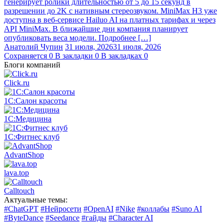
генерирует ролики длительностью от 5 до 15 секунд в
разрешении до 2K с нативным стереозвуком. MiniMax H3 уже
доступна в веб-сервисе Hailuo AI на платных тарифах и через
API MiniMax. В ближайшие дни компания планирует
опубликовать веса модели. Подробнее […]
Анатолий Чупин
31 июля, 2026
31 июля, 2026
Сохраняется
0
В закладки
0
В закладках
0
Блоги компаний
Click.ru
1С:Салон красоты
1С:Медицина
1С:Фитнес клуб
AdvantShop
lava.top
Calltouch
Актуальные темы:
#ChatGPT
#Нейросети
#OpenAI
#Nike
#коллабы
#Suno AI
#ByteDance
#Seedance
#гайды
#Character AI