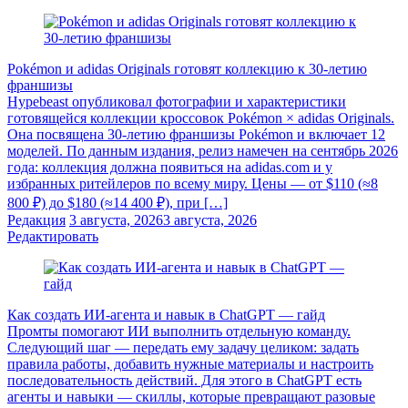
Pokémon и adidas Originals готовят коллекцию к 30-летию
франшизы
Hypebeast опубликовал фотографии и характеристики
готовящейся коллекции кроссовок Pokémon × adidas Originals.
Она посвящена 30-летию франшизы Pokémon и включает 12
моделей. По данным издания, релиз намечен на сентябрь 2026
года: коллекция должна появиться на adidas.com и у
избранных ритейлеров по всему миру. Цены — от $110 (≈8
800 ₽) до $180 (≈14 400 ₽), при […]
Редакция
3 августа, 2026
3 августа, 2026
Редактировать
Как создать ИИ-агента и навык в ChatGPT — гайд
Промты помогают ИИ выполнить отдельную команду.
Следующий шаг — передать ему задачу целиком: задать
правила работы, добавить нужные материалы и настроить
последовательность действий. Для этого в ChatGPT есть
агенты и навыки — скиллы, которые превращают разовые