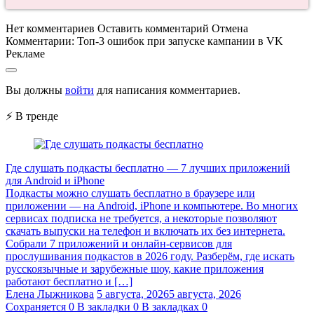
Нет комментариев
Оставить комментарий
Отмена
Комментарии:
Топ-3 ошибок при запуске кампании в VK
Рекламе
Вы должны
войти
для написания комментариев.
⚡ В тренде
Где слушать подкасты бесплатно — 7 лучших приложений
для Android и iPhone
Подкасты можно слушать бесплатно в браузере или
приложении — на Android, iPhone и компьютере. Во многих
сервисах подписка не требуется, а некоторые позволяют
скачать выпуски на телефон и включать их без интернета.
Собрали 7 приложений и онлайн-сервисов для
прослушивания подкастов в 2026 году. Разберём, где искать
русскоязычные и зарубежные шоу, какие приложения
работают бесплатно и […]
Елена Лыжникова
5 августа, 2026
5 августа, 2026
Сохраняется
0
В закладки
0
В закладках
0