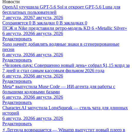
Новости
OpenAI улучшила GPT-5.6 Sol и откроет GPT-5.6 Luna для
бесплатных пользователей
7 августа, 2026
7 августа, 2026
Сохраняется
0
В закладки
0
В закладках
0
ПСЖ и Nike представили ретро-модель KD 6 «Metallic Silver»
6 августа, 2026
6 августа, 2026
Редактировать
Suno начнёт добавлять водяные знаки в сгенерированные
песни
6 августа, 2026
6 августа, 2026
Редактировать
«Человек-паук: Совершенно новый день» собрал $1,15 млрд за
7 дней и стал самым кассовым фильмом 2026 года
6 августа, 2026
6 августа, 2026
Редактировать
Meta* выпустила Muse Code — ИИ-агента для работы с
большими кодовыми базами
6 августа, 2026
6 августа, 2026
Редактировать
Character.AI запустила LongSqueak — стиль чата для длинных
историй
6 августа, 2026
6 августа, 2026
Редактировать
⚡ Легенда возвращается — Winamp выпустит новый плеер в