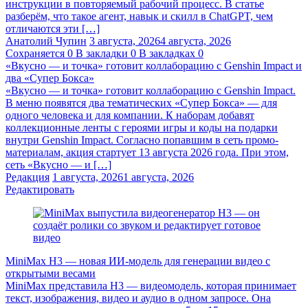
инструкции в повторяемый рабочий процесс. В статье
разберём, что такое агент, навык и скилл в ChatGPT, чем
отличаются эти […]
Анатолий Чупин
3 августа, 2026
4 августа, 2026
Сохраняется
0
В закладки
0
В закладках
0
«Вкусно — и точка» готовит коллаборацию с Genshin Impact и
два «Супер Бокса»
«Вкусно — и точка» готовит коллаборацию с Genshin Impact.
В меню появятся два тематических «Супер Бокса» — для
одного человека и для компании. К наборам добавят
коллекционные ленты с героями игры и коды на подарки
внутри Genshin Impact. Согласно попавшим в сеть промо-
материалам, акция стартует 13 августа 2026 года. При этом,
сеть «Вкусно — и […]
Редакция
1 августа, 2026
1 августа, 2026
Редактировать
MiniMax H3 — новая ИИ-модель для генерации видео с
открытыми весами
MiniMax представила H3 — видеомодель, которая принимает
текст, изображения, видео и аудио в одном запросе. Она