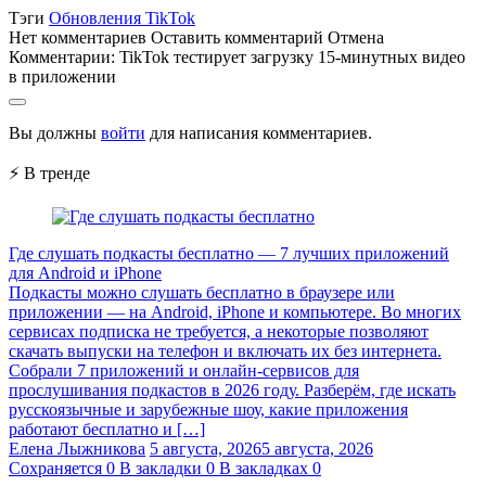
Тэги
Обновления TikTok
Нет комментариев
Оставить комментарий
Отмена
Комментарии:
TikTok тестирует загрузку 15-минутных видео
в приложении
Вы должны
войти
для написания комментариев.
⚡ В тренде
Где слушать подкасты бесплатно — 7 лучших приложений
для Android и iPhone
Подкасты можно слушать бесплатно в браузере или
приложении — на Android, iPhone и компьютере. Во многих
сервисах подписка не требуется, а некоторые позволяют
скачать выпуски на телефон и включать их без интернета.
Собрали 7 приложений и онлайн-сервисов для
прослушивания подкастов в 2026 году. Разберём, где искать
русскоязычные и зарубежные шоу, какие приложения
работают бесплатно и […]
Елена Лыжникова
5 августа, 2026
5 августа, 2026
Сохраняется
0
В закладки
0
В закладках
0