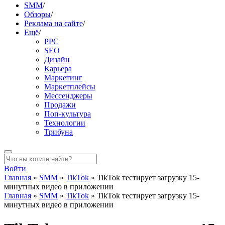
SMM
/
Обзоры
/
Реклама на сайте
/
Ещё
/
PPC
SEO
Дизайн
Карьера
Маркетинг
Маркетплейсы
Мессенджеры
Продажи
Поп-культура
Технологии
Трибуна
Войти
Главная
»
SMM
»
TikTok
»
TikTok тестирует загрузку 15-
минутных видео в приложении
Главная
»
SMM
»
TikTok
»
TikTok тестирует загрузку 15-
минутных видео в приложении