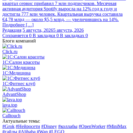
квартал сервис прибавил 7 млн подписчиков. Месячная
активная аудитория Spotify выросла на 12% год к году и
достигла 777 млн человек. Квартальная выручка составила
€4,78 млрд — около $5,5 млрд, — увеличившись на 14%.
Подробнее […]
Редакция
5 августа, 2026
5 августа, 2026
Сохраняется
0
В закладки
0
В закладках
0
Блоги компаний
Click.ru
1С:Салон красоты
1С:Медицина
1С:Фитнес клуб
AdvantShop
lava.top
Calltouch
Актуальные темы:
#Grok
#Нейросети
#Disney
#коллабы
#OpenWorker
#MiniMax
#гайды
#Alibaba
#Wan
#LEGO