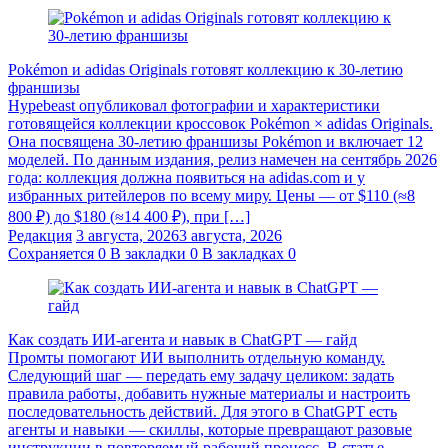
Pokémon и adidas Originals готовят коллекцию к 30-летию
франшизы
Hypebeast опубликовал фотографии и характеристики
готовящейся коллекции кроссовок Pokémon × adidas Originals.
Она посвящена 30-летию франшизы Pokémon и включает 12
моделей. По данным издания, релиз намечен на сентябрь 2026
года: коллекция должна появиться на adidas.com и у
избранных ритейлеров по всему миру. Цены — от $110 (≈8
800 ₽) до $180 (≈14 400 ₽), при […]
Редакция
3 августа, 2026
3 августа, 2026
Сохраняется
0
В закладки
0
В закладках
0
Как создать ИИ-агента и навык в ChatGPT — гайд
Промты помогают ИИ выполнить отдельную команду.
Следующий шаг — передать ему задачу целиком: задать
правила работы, добавить нужные материалы и настроить
последовательность действий. Для этого в ChatGPT есть
агенты и навыки — скиллы, которые превращают разовые
инструкции в повторяемый рабочий процесс. В статье