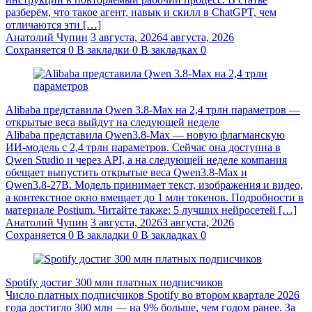
разберём, что такое агент, навык и скилл в ChatGPT, чем
отличаются эти […]
Анатолий Чупин
3 августа, 2026
4 августа, 2026
Сохраняется
0
В закладки
0
В закладках
0
Alibaba представила Qwen 3.8‑Max на 2,4 трлн параметров —
открытые веса выйдут на следующей неделе
Alibaba представила Qwen3.8‑Max — новую флагманскую
ИИ-модель с 2,4 трлн параметров. Сейчас она доступна в
Qwen Studio и через API, а на следующей неделе компания
обещает выпустить открытые веса Qwen3.8‑Max и
Qwen3.8‑27B. Модель принимает текст, изображения и видео,
а контекстное окно вмещает до 1 млн токенов. Подробности в
материале Postium. Читайте также: 5 лучших нейросетей […]
Анатолий Чупин
3 августа, 2026
3 августа, 2026
Сохраняется
0
В закладки
0
В закладках
0
Spotify достиг 300 млн платных подписчиков
Число платных подписчиков Spotify во втором квартале 2026
года достигло 300 млн — на 9% больше, чем годом ранее. За