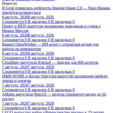
Новости
В Grok появилась нейросеть Imagine Image 2.0 — Nano Banana
придётся подвинуться
8 августа, 2026
8 августа, 2026
Сохраняется
0
В закладки
0
В закладках
0
Disney и BÉIS выпустят коллекцию чемоданов и сумок с
Микки Маусом
8 августа, 2026
8 августа, 2026
Сохраняется
0
В закладки
0
В закладках
0
Вышел OpenWorker — ИИ-агент с открытым кодом для
работы на компьютере
8 августа, 2026
8 августа, 2026
Сохраняется
0
В закладки
0
В закладках
0
Cloudflare запустила Kitesurf — браузер для ИИ-агентов
7 августа, 2026
7 августа, 2026
Сохраняется
0
В закладки
0
В закладках
0
H&M HOME и Келли Уирстлер выпустят коллекцию мебели,
декора и одежды
7 августа, 2026
7 августа, 2026
Сохраняется
0
В закладки
0
В закладках
0
Alibaba запустила Wan3.0 — модель генерирует видео до 30
секунд
7 августа, 2026
7 августа, 2026
Сохраняется
0
В закладки
0
В закладках
0
LEGO выпустит набор «Министерство магии» к 25-летию