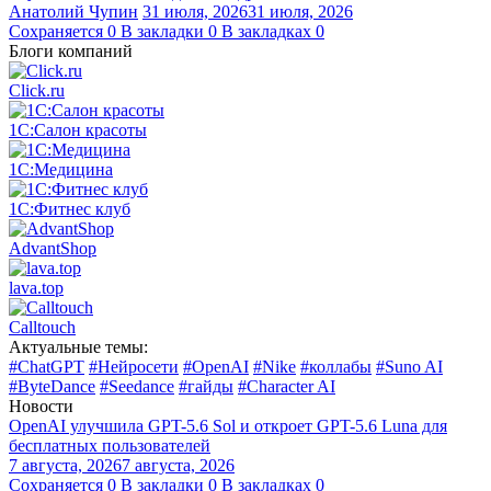
Анатолий Чупин
31 июля, 2026
31 июля, 2026
Сохраняется
0
В закладки
0
В закладках
0
Блоги компаний
Click.ru
1С:Салон красоты
1С:Медицина
1С:Фитнес клуб
AdvantShop
lava.top
Calltouch
Актуальные темы:
#ChatGPT
#Нейросети
#OpenAI
#Nike
#коллабы
#Suno AI
#ByteDance
#Seedance
#гайды
#Character AI
Новости
OpenAI улучшила GPT-5.6 Sol и откроет GPT-5.6 Luna для
бесплатных пользователей
7 августа, 2026
7 августа, 2026
Сохраняется
0
В закладки
0
В закладках
0