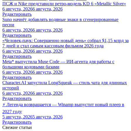
ПСЖ и Nike представили ретро-модель KD 6 «Metallic Silver»
6 августа, 2026
6 августа, 2026
Редактировать
Suno начнёт добавлять водяные знаки в сгенерированные
песни
6 августа, 2026
6 августа, 2026
Редактировать
«Человек-паук: Совершенно новый день» собрал $1,15 млрд за
7 дней и стал самым кассовым фильмом 2026 года
6 августа, 2026
6 августа, 2026
Редактировать
Meta* выпустила Muse Code — ИИ-агента для работы с
большими кодовыми базами
6 августа, 2026
6 августа, 2026
Редактировать
Character.AI запустила LongSqueak — стиль чата для длинных
историй
6 августа, 2026
6 августа, 2026
Редактировать
⚡ Легенда возвращается — Winamp выпустит новый плеер в
2027 году
5 августа, 2026
5 августа, 2026
Редактировать
Свежие статьи