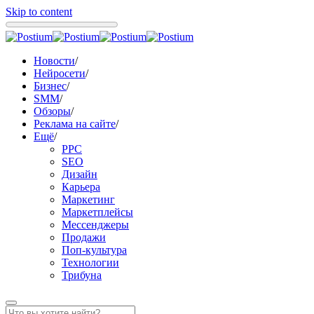
Skip to content
Новости
/
Нейросети
/
Бизнес
/
SMM
/
Обзоры
/
Реклама на сайте
/
Ещё
/
PPC
SEO
Дизайн
Карьера
Маркетинг
Маркетплейсы
Мессенджеры
Продажи
Поп-культура
Технологии
Трибуна