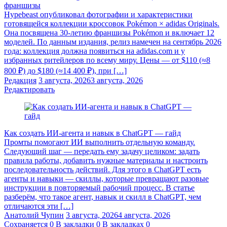
франшизы
Hypebeast опубликовал фотографии и характеристики
готовящейся коллекции кроссовок Pokémon × adidas Originals.
Она посвящена 30-летию франшизы Pokémon и включает 12
моделей. По данным издания, релиз намечен на сентябрь 2026
года: коллекция должна появиться на adidas.com и у
избранных ритейлеров по всему миру. Цены — от $110 (≈8
800 ₽) до $180 (≈14 400 ₽), при […]
Редакция
3 августа, 2026
3 августа, 2026
Редактировать
Как создать ИИ-агента и навык в ChatGPT — гайд
Промты помогают ИИ выполнить отдельную команду.
Следующий шаг — передать ему задачу целиком: задать
правила работы, добавить нужные материалы и настроить
последовательность действий. Для этого в ChatGPT есть
агенты и навыки — скиллы, которые превращают разовые
инструкции в повторяемый рабочий процесс. В статье
разберём, что такое агент, навык и скилл в ChatGPT, чем
отличаются эти […]
Анатолий Чупин
3 августа, 2026
4 августа, 2026
Сохраняется
0
В закладки
0
В закладках
0