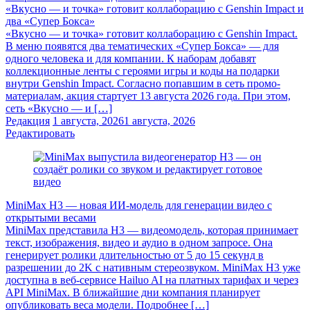
«Вкусно — и точка» готовит коллаборацию с Genshin Impact и
два «Супер Бокса»
«Вкусно — и точка» готовит коллаборацию с Genshin Impact.
В меню появятся два тематических «Супер Бокса» — для
одного человека и для компании. К наборам добавят
коллекционные ленты с героями игры и коды на подарки
внутри Genshin Impact. Согласно попавшим в сеть промо-
материалам, акция стартует 13 августа 2026 года. При этом,
сеть «Вкусно — и […]
Редакция
1 августа, 2026
1 августа, 2026
Редактировать
MiniMax H3 — новая ИИ-модель для генерации видео с
открытыми весами
MiniMax представила H3 — видеомодель, которая принимает
текст, изображения, видео и аудио в одном запросе. Она
генерирует ролики длительностью от 5 до 15 секунд в
разрешении до 2K с нативным стереозвуком. MiniMax H3 уже
доступна в веб-сервисе Hailuo AI на платных тарифах и через
API MiniMax. В ближайшие дни компания планирует
опубликовать веса модели. Подробнее […]