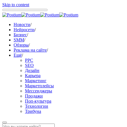
Skip to content
Новости
/
Нейросети
/
Бизнес
/
SMM
/
Обзоры
/
Реклама на сайте
/
Ещё
/
PPC
SEO
Дизайн
Карьера
Маркетинг
Маркетплейсы
Мессенджеры
Продажи
Поп-культура
Технологии
Трибуна