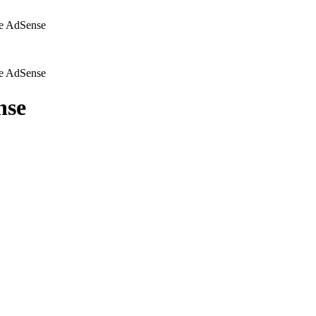
e AdSense
e AdSense
nse