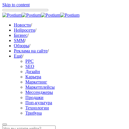
Skip to content
Новости
/
Нейросети
/
Бизнес
/
SMM
/
Обзоры
/
Реклама на сайте
/
Ещё
/
PPC
SEO
Дизайн
Карьера
Маркетинг
Маркетплейсы
Мессенджеры
Продажи
Поп-культура
Технологии
Трибуна