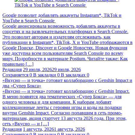
Google позволит добавлять аккаунты Instagram*, TikTok и
YouTube в Search Console
Google анонсировала возможность добавлять аккаунты в
соцсетях и на развлекательных платформах в Search Console.
Это позволит авторам и издателям отслеживать, как
публикации в Instagram*, TikTok, X и YouTube отображаются в
Google Поиске, Discover и Google Новостях. Новая функция
уже доступна всем пользователям Search Console по всему
миру. Подробности в материале Postium. Читайте также: Как
правильно […]
Редакция
29 июля, 2026
29 июля, 2026
Сохраняется
0
В закладки
0
В закладках
0
«Вкусно — и точка» готовит коллаборацию с Genshin Impact и
два «Супер Бокса»
«Вкусно — и точка» готовит коллаборацию с Genshin Impact.
В меню появятся два тематических «Супер Бокса» — для
одного человека и для компании. К наборам добавят
коллекционные ленты с героями игры и коды на подарки
внутри Genshin Impact. Согласно попавшим в сеть промо-
материалам, акция стартует 13 августа 2026 года. При этом,
сеть «Вкусно — и […]
Редакция
1 августа, 2026
1 августа, 2026
Сохраняется
0
В закладки
0
В закладках
0