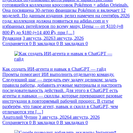
готовящейся коллекции кроссовок Pokémon × adidas Originals.
Она посвящена 30-летию франшизы Pokémon и включает 12
моделей. По данным издания, релиз намечен на сентябрь 2026
года: коллекция должна появиться на adidas.com и у
избранных ритейлеров по всему миру. Цены — от $110 (≈8
800 ₽) до $180 (≈14 400 ₽), при […]
Редакция
3 августа, 2026
3 августа, 2026
Сохраняется
0
В закладки
0
В закладках
0
Как создать ИИ-агента и навык в ChatGPT — гайд
Промты помогают ИИ выполнить отдельную команду.
Следующий шаг — передать ему задачу целиком: задать
правила работы, добавить нужные материалы и настроить
последовательность действий. Для этого в ChatGPT есть
агенты и навыки — скиллы, которые превращают разовые
инструкции в повторяемый рабочий процесс. В статье
разберём, что такое агент, навык и скилл в ChatGPT, чем
отличаются эти […]
Анатолий Чупин
3 августа, 2026
4 августа, 2026
Сохраняется
0
В закладки
0
В закладках
0