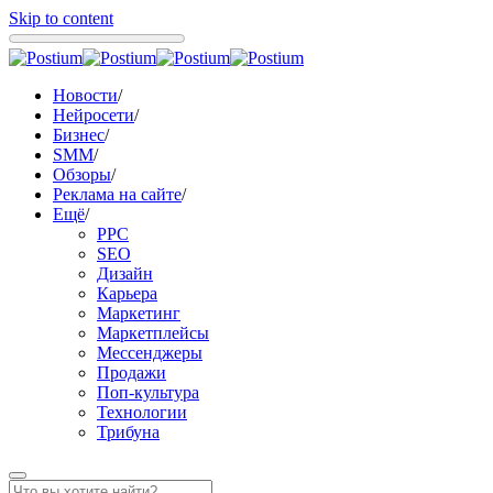
Skip to content
Новости
/
Нейросети
/
Бизнес
/
SMM
/
Обзоры
/
Реклама на сайте
/
Ещё
/
PPC
SEO
Дизайн
Карьера
Маркетинг
Маркетплейсы
Мессенджеры
Продажи
Поп-культура
Технологии
Трибуна