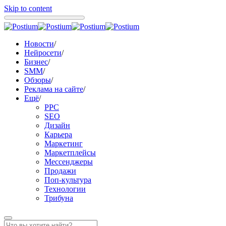
Skip to content
Новости
/
Нейросети
/
Бизнес
/
SMM
/
Обзоры
/
Реклама на сайте
/
Ещё
/
PPC
SEO
Дизайн
Карьера
Маркетинг
Маркетплейсы
Мессенджеры
Продажи
Поп-культура
Технологии
Трибуна