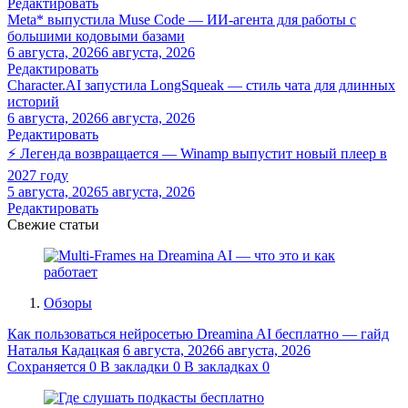
Редактировать
Meta* выпустила Muse Code — ИИ-агента для работы с
большими кодовыми базами
6 августа, 2026
6 августа, 2026
Редактировать
Character.AI запустила LongSqueak — стиль чата для длинных
историй
6 августа, 2026
6 августа, 2026
Редактировать
⚡ Легенда возвращается — Winamp выпустит новый плеер в
2027 году
5 августа, 2026
5 августа, 2026
Редактировать
Свежие статьи
Обзоры
Как пользоваться нейросетью Dreamina AI бесплатно — гайд
Наталья Кадацкая
6 августа, 2026
6 августа, 2026
Сохраняется
0
В закладки
0
В закладках
0