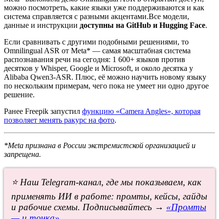
можно посмотреть, какие языки уже поддерживаются и как
система справляется с разными акцентами.Все модели,
данные и инструкции
доступны на GitHub и Hugging Face
.
Если сравнивать с другими подобными решениями, то
Omnilingual ASR от Meta* — самая масштабная система
распознавания речи на сегодня: 1 600+ языков против
десятков у Whisper, Google и Microsoft, и около десятка у
Alibaba Qwen3-ASR. Плюс, её можно научить новому языку
по нескольким примерам, чего пока не умеет ни одно другое
решение.
Ранее Freepik запустил
функцию «Camera Angles», которая
позволяет менять ракурс на фото
.
*Meta признана в России экстремистской организацией и
запрещена.
⭐ Наш Telegram-канал, где мы показываем, как
применять ИИ в работе: промты, кейсы, гайды
и рабочие схемы. Подписывайтесь →
«Промты
— и точка»
.