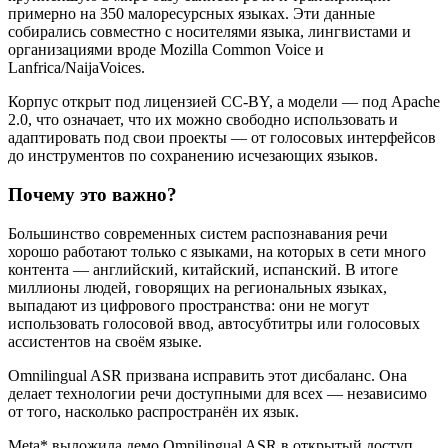
примерно на 350 малоресурсных языках. Эти данные
собирались совместно с носителями языка, лингвистами и
организациями вроде Mozilla Common Voice и
Lanfrica/NaijaVoices.
Корпус открыт под лицензией CC-BY, а модели — под Apache
2.0, что означает, что их можно свободно использовать и
адаптировать под свои проекты — от голосовых интерфейсов
до инструментов по сохранению исчезающих языков.
Почему это важно?
Большинство современных систем распознавания речи
хорошо работают только с языками, на которых в сети много
контента — английский, китайский, испанский. В итоге
миллионы людей, говорящих на региональных языках,
выпадают из цифрового пространства: они не могут
использовать голосовой ввод, автосубтитры или голосовых
ассистентов на своём языке.
Omnilingual ASR призвана исправить этот дисбаланс. Она
делает технологии речи доступными для всех — независимо
от того, насколько распространён их язык.
Meta* выложила демо Omnilingual ASR в открытый доступ,