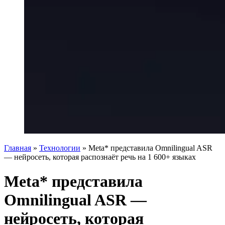
Главная
»
Технологии
»
Meta* представила Omnilingual ASR
— нейросеть, которая распознаёт речь на 1 600+ языках
Meta* представила
Omnilingual ASR —
нейросеть, которая