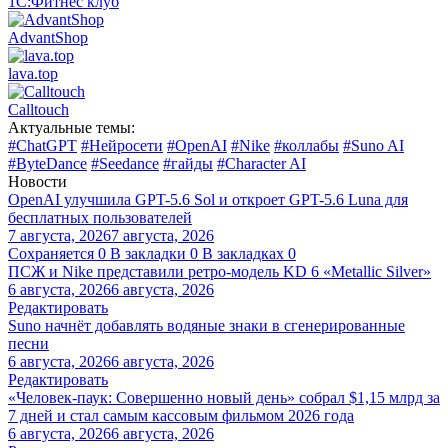
1С:Фитнес клуб
AdvantShop
lava.top
Calltouch
Актуальные темы:
#ChatGPT
#Нейросети
#OpenAI
#Nike
#коллабы
#Suno AI
#ByteDance
#Seedance
#гайды
#Character AI
Новости
OpenAI улучшила GPT-5.6 Sol и откроет GPT-5.6 Luna для
бесплатных пользователей
7 августа, 2026
7 августа, 2026
Сохраняется
0
В закладки
0
В закладках
0
ПСЖ и Nike представили ретро-модель KD 6 «Metallic Silver»
6 августа, 2026
6 августа, 2026
Редактировать
Suno начнёт добавлять водяные знаки в сгенерированные
песни
6 августа, 2026
6 августа, 2026
Редактировать
«Человек-паук: Совершенно новый день» собрал $1,15 млрд за
7 дней и стал самым кассовым фильмом 2026 года
6 августа, 2026
6 августа, 2026