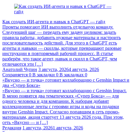
Как создать ИИ-агента и навык в ChatGPT — гайд
Промты помогают ИИ выполнить отдельную команду.
Следующий шаг — передать ему задачу целиком: задать
правила работы, добавить нужные материалы и настроить
последовательность действий. Для этого в ChatGPT есть
агенты и навыки — скиллы, которые превращают разовые
инструкции в повторяемый рабочий процесс. В статье
разберём, что такое агент, навык и скилл в ChatGPT, чем
отличаются эти […]
Анатолий Чупин
3 августа, 2026
4 августа, 2026
Сохраняется
0
В закладки
0
В закладках
0
«Вкусно — и точка» готовит коллаборацию с Genshin Impact и
два «Супер Бокса»
«Вкусно — и точка» готовит коллаборацию с Genshin Impact.
В меню появятся два тематических «Супер Бокса» — для
одного человека и для компании. К наборам добавят
коллекционные ленты с героями игры и коды на подарки
внутри Genshin Impact. Согласно попавшим в сеть промо-
материалам, акция стартует 13 августа 2026 года. При этом,
сеть «Вкусно — и […]
Редакция
1 августа, 2026
1 августа, 2026