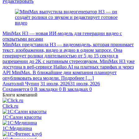
Редактировать
MiniMax H3 — новая ИИ-модель для генерации видео с
открытыми весами
MiniMax представила H3 — видеомодель, которая принимает
текст, изображения, видео и аудио в одном запросе. Она
генерирует ролики длительностью от 5 до 15 секунд в
разрешении до 2K с нативным стереозвуком. MiniMax H3 уже
доступна в веб-сервисе Hailuo AI на платных тарифах и через
API MiniMax. В ближайшие дни компания планирует
опубликовать веса модели. Подробнее […]
Анатолий Чупин
31 июля, 2026
31 июля, 2026
Сохраняется
0
В закладки
0
В закладках
0
Блоги компаний
Click.ru
1С:Салон красоты
1С:Медицина