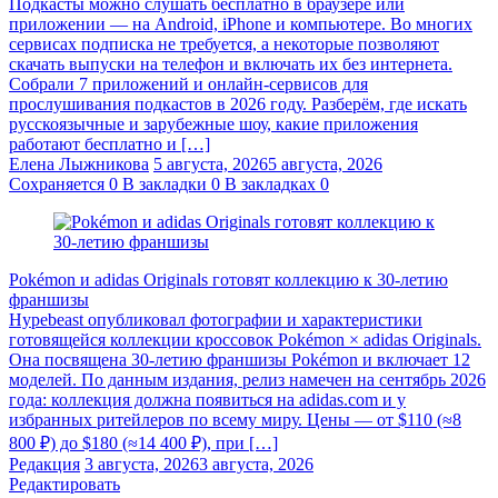
Подкасты можно слушать бесплатно в браузере или
приложении — на Android, iPhone и компьютере. Во многих
сервисах подписка не требуется, а некоторые позволяют
скачать выпуски на телефон и включать их без интернета.
Собрали 7 приложений и онлайн-сервисов для
прослушивания подкастов в 2026 году. Разберём, где искать
русскоязычные и зарубежные шоу, какие приложения
работают бесплатно и […]
Елена Лыжникова
5 августа, 2026
5 августа, 2026
Сохраняется
0
В закладки
0
В закладках
0
Pokémon и adidas Originals готовят коллекцию к 30-летию
франшизы
Hypebeast опубликовал фотографии и характеристики
готовящейся коллекции кроссовок Pokémon × adidas Originals.
Она посвящена 30-летию франшизы Pokémon и включает 12
моделей. По данным издания, релиз намечен на сентябрь 2026
года: коллекция должна появиться на adidas.com и у
избранных ритейлеров по всему миру. Цены — от $110 (≈8
800 ₽) до $180 (≈14 400 ₽), при […]
Редакция
3 августа, 2026
3 августа, 2026
Редактировать