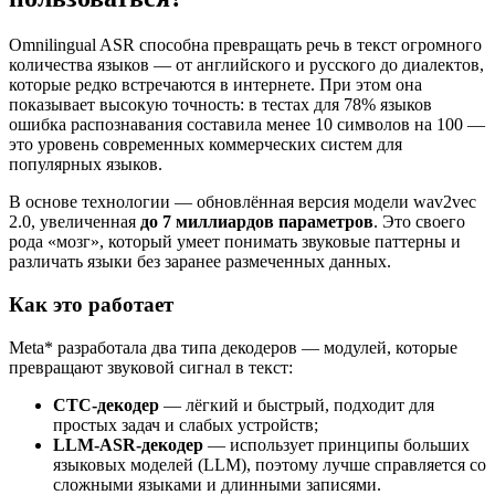
Omnilingual ASR способна превращать речь в текст огромного
количества языков — от английского и русского до диалектов,
которые редко встречаются в интернете. При этом она
показывает высокую точность: в тестах для 78% языков
ошибка распознавания составила менее 10 символов на 100 —
это уровень современных коммерческих систем для
популярных языков.
В основе технологии — обновлённая версия модели wav2vec
2.0, увеличенная
до 7 миллиардов параметров
. Это своего
рода «мозг», который умеет понимать звуковые паттерны и
различать языки без заранее размеченных данных.
Как это работает
Meta* разработала два типа декодеров — модулей, которые
превращают звуковой сигнал в текст:
CTC-декодер
— лёгкий и быстрый, подходит для
простых задач и слабых устройств;
LLM-ASR-декодер
— использует принципы больших
языковых моделей (LLM), поэтому лучше справляется со
сложными языками и длинными записями.