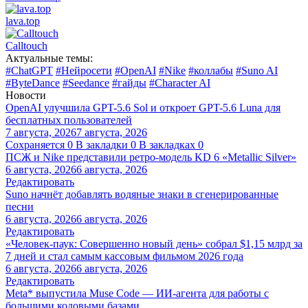
lava.top
Calltouch
Актуальные темы:
#ChatGPT
#Нейросети
#OpenAI
#Nike
#коллабы
#Suno AI
#ByteDance
#Seedance
#гайды
#Character AI
Новости
OpenAI улучшила GPT-5.6 Sol и откроет GPT-5.6 Luna для
бесплатных пользователей
7 августа, 2026
7 августа, 2026
Сохраняется
0
В закладки
0
В закладках
0
ПСЖ и Nike представили ретро-модель KD 6 «Metallic Silver»
6 августа, 2026
6 августа, 2026
Редактировать
Suno начнёт добавлять водяные знаки в сгенерированные
песни
6 августа, 2026
6 августа, 2026
Редактировать
«Человек-паук: Совершенно новый день» собрал $1,15 млрд за
7 дней и стал самым кассовым фильмом 2026 года
6 августа, 2026
6 августа, 2026
Редактировать
Meta* выпустила Muse Code — ИИ-агента для работы с
большими кодовыми базами