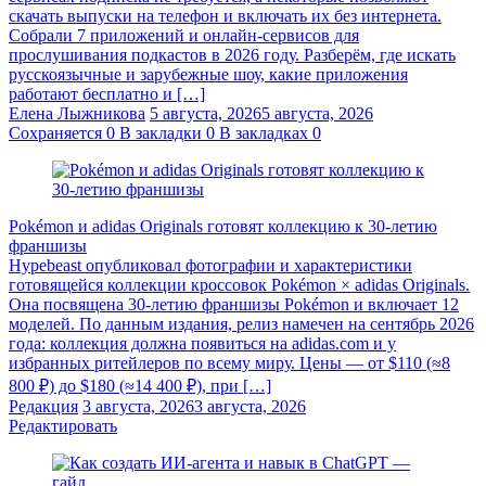
скачать выпуски на телефон и включать их без интернета.
Собрали 7 приложений и онлайн-сервисов для
прослушивания подкастов в 2026 году. Разберём, где искать
русскоязычные и зарубежные шоу, какие приложения
работают бесплатно и […]
Елена Лыжникова
5 августа, 2026
5 августа, 2026
Сохраняется
0
В закладки
0
В закладках
0
Pokémon и adidas Originals готовят коллекцию к 30-летию
франшизы
Hypebeast опубликовал фотографии и характеристики
готовящейся коллекции кроссовок Pokémon × adidas Originals.
Она посвящена 30-летию франшизы Pokémon и включает 12
моделей. По данным издания, релиз намечен на сентябрь 2026
года: коллекция должна появиться на adidas.com и у
избранных ритейлеров по всему миру. Цены — от $110 (≈8
800 ₽) до $180 (≈14 400 ₽), при […]
Редакция
3 августа, 2026
3 августа, 2026
Редактировать