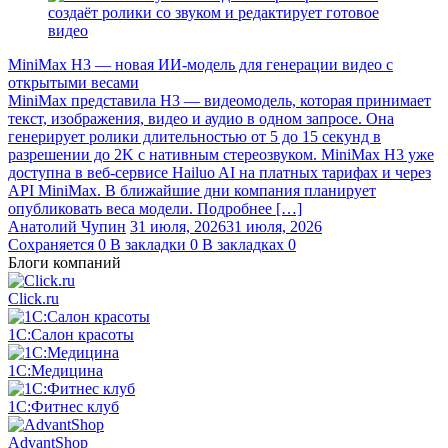
MiniMax H3 — новая ИИ-модель для генерации видео с
открытыми весами
MiniMax представила H3 — видеомодель, которая принимает
текст, изображения, видео и аудио в одном запросе. Она
генерирует ролики длительностью от 5 до 15 секунд в
разрешении до 2K с нативным стереозвуком. MiniMax H3 уже
доступна в веб-сервисе Hailuo AI на платных тарифах и через
API MiniMax. В ближайшие дни компания планирует
опубликовать веса модели. Подробнее […]
Анатолий Чупин
31 июля, 2026
31 июля, 2026
Сохраняется
0
В закладки
0
В закладках
0
Блоги компаний
Click.ru
1С:Салон красоты
1С:Медицина
1С:Фитнес клуб
AdvantShop