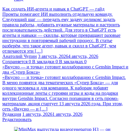
Как создать ИИ-агента и навык в ChatGPT — гайд
Промты помогают ИИ выполнить отдельную команду.
Следующий шаг — передать ему задачу целиком: задать
правила работы, добавить нужные материалы и настроить
последовательность действий. Для этого в ChatGPT есть
агенты и навыки — скиллы, которые превращают разовые
инструкции в повторяемый рабочий процесс. В статье
разберём, что такое агент, навык и скилл в ChatGPT, чем
отличаются эти […]
Анатолий Чупин
3 августа, 2026
4 августа, 2026
Сохраняется
0
В закладки
0
В закладках
0
«Вкусно — и точка» готовит коллаборацию с Genshin Impact и
два «Супер Бокса»
«Вкусно — и точка» готовит коллаборацию с Genshin Impact.
В меню появятся два тематических «Супер Бокса» — для
одного человека и для компании. К наборам добавят
коллекционные ленты с героями игры и коды на подарки
внутри Genshin Impact. Согласно попавшим в сеть промо-
материалам, акция стартует 13 августа 2026 года. При этом,
сеть «Вкусно — и […]
Редакция
1 августа, 2026
1 августа, 2026
Редактировать