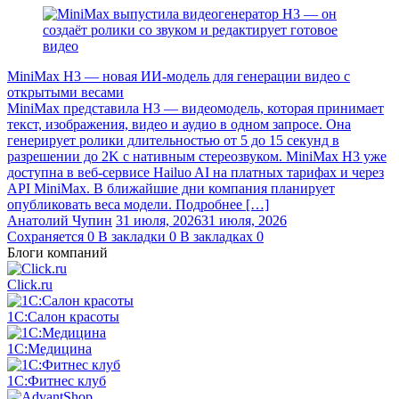
MiniMax H3 — новая ИИ-модель для генерации видео с
открытыми весами
MiniMax представила H3 — видеомодель, которая принимает
текст, изображения, видео и аудио в одном запросе. Она
генерирует ролики длительностью от 5 до 15 секунд в
разрешении до 2K с нативным стереозвуком. MiniMax H3 уже
доступна в веб-сервисе Hailuo AI на платных тарифах и через
API MiniMax. В ближайшие дни компания планирует
опубликовать веса модели. Подробнее […]
Анатолий Чупин
31 июля, 2026
31 июля, 2026
Сохраняется
0
В закладки
0
В закладках
0
Блоги компаний
Click.ru
1С:Салон красоты
1С:Медицина
1С:Фитнес клуб