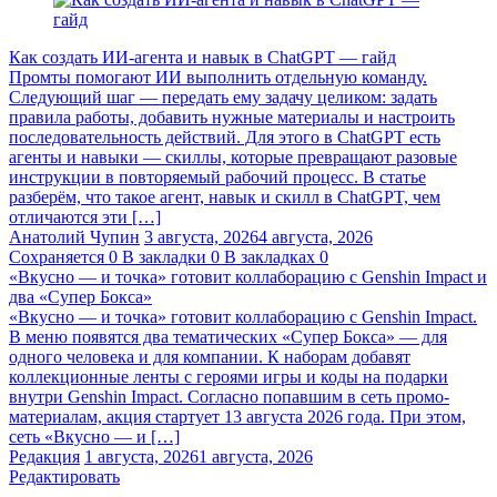
Как создать ИИ-агента и навык в ChatGPT — гайд
Промты помогают ИИ выполнить отдельную команду.
Следующий шаг — передать ему задачу целиком: задать
правила работы, добавить нужные материалы и настроить
последовательность действий. Для этого в ChatGPT есть
агенты и навыки — скиллы, которые превращают разовые
инструкции в повторяемый рабочий процесс. В статье
разберём, что такое агент, навык и скилл в ChatGPT, чем
отличаются эти […]
Анатолий Чупин
3 августа, 2026
4 августа, 2026
Сохраняется
0
В закладки
0
В закладках
0
«Вкусно — и точка» готовит коллаборацию с Genshin Impact и
два «Супер Бокса»
«Вкусно — и точка» готовит коллаборацию с Genshin Impact.
В меню появятся два тематических «Супер Бокса» — для
одного человека и для компании. К наборам добавят
коллекционные ленты с героями игры и коды на подарки
внутри Genshin Impact. Согласно попавшим в сеть промо-
материалам, акция стартует 13 августа 2026 года. При этом,
сеть «Вкусно — и […]
Редакция
1 августа, 2026
1 августа, 2026
Редактировать