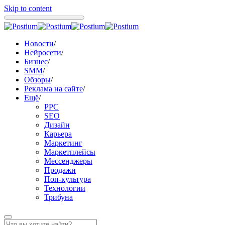
Skip to content
Новости
/
Нейросети
/
Бизнес
/
SMM
/
Обзоры
/
Реклама на сайте
/
Ещё
/
PPC
SEO
Дизайн
Карьера
Маркетинг
Маркетплейсы
Мессенджеры
Продажи
Поп-культура
Технологии
Трибуна