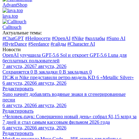
AdvantShop
lava.top
Calltouch
Актуальные темы:
#ChatGPT
#Нейросети
#OpenAI
#Nike
#коллабы
#Suno AI
#ByteDance
#Seedance
#гайды
#Character AI
Новости
OpenAI улучшила GPT-5.6 Sol и откроет GPT-5.6 Luna для
бесплатных пользователей
7 августа, 2026
7 августа, 2026
Сохраняется
0
В закладки
0
В закладках
0
ПСЖ и Nike представили ретро-модель KD 6 «Metallic Silver»
6 августа, 2026
6 августа, 2026
Редактировать
Suno начнёт добавлять водяные знаки в сгенерированные
песни
6 августа, 2026
6 августа, 2026
Редактировать
«Человек-паук: Совершенно новый день» собрал $1,15 млрд за
7 дней и стал самым кассовым фильмом 2026 года
6 августа, 2026
6 августа, 2026
Редактировать
Meta* выпустила Muse Code — ИИ-агента для работы с