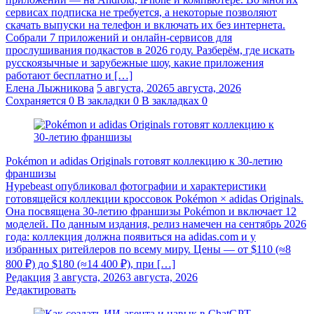
сервисах подписка не требуется, а некоторые позволяют
скачать выпуски на телефон и включать их без интернета.
Собрали 7 приложений и онлайн-сервисов для
прослушивания подкастов в 2026 году. Разберём, где искать
русскоязычные и зарубежные шоу, какие приложения
работают бесплатно и […]
Елена Лыжникова
5 августа, 2026
5 августа, 2026
Сохраняется
0
В закладки
0
В закладках
0
Pokémon и adidas Originals готовят коллекцию к 30-летию
франшизы
Hypebeast опубликовал фотографии и характеристики
готовящейся коллекции кроссовок Pokémon × adidas Originals.
Она посвящена 30-летию франшизы Pokémon и включает 12
моделей. По данным издания, релиз намечен на сентябрь 2026
года: коллекция должна появиться на adidas.com и у
избранных ритейлеров по всему миру. Цены — от $110 (≈8
800 ₽) до $180 (≈14 400 ₽), при […]
Редакция
3 августа, 2026
3 августа, 2026
Редактировать