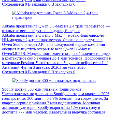
Сохраняется
0
В закладки
0
В закладках
0
Alibaba представила Qwen 3.8‑Max на 2,4 трлн параметров —
открытые веса выйдут на следующей неделе
Alibaba представила Qwen3.8‑Max — новую флагманскую
ИИ-модель с 2,4 трлн параметров. Сейчас она доступна в
Qwen Studio и через API, а на следующей неделе компания
обещает выпустить открытые веса Qwen3.8‑Max и
Qwen3.8‑27B. Модель принимает текст, изображения и видео,
а контекстное окно вмещает до 1 млн токенов. Подробности в
материале Postium. Читайте также: 5 лучших нейросетей […]
Анатолий Чупин
3 августа, 2026
3 августа, 2026
Сохраняется
0
В закладки
0
В закладках
0
Spotify достиг 300 млн платных подписчиков
Число платных подписчиков Spotify во втором квартале 2026
года достигло 300 млн — на 9% больше, чем годом ранее. За
квартал сервис прибавил 7 млн подписчиков. Месячная
активная аудитория Spotify выросла на 12% год к году и
достигла 777 млн человек. Квартальная выручка составила