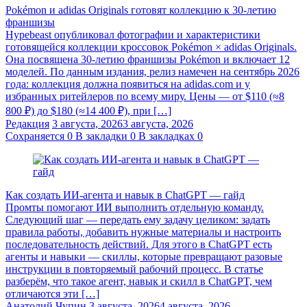
Pokémon и adidas Originals готовят коллекцию к 30-летию
франшизы
Hypebeast опубликовал фотографии и характеристики
готовящейся коллекции кроссовок Pokémon × adidas Originals.
Она посвящена 30-летию франшизы Pokémon и включает 12
моделей. По данным издания, релиз намечен на сентябрь 2026
года: коллекция должна появиться на adidas.com и у
избранных ритейлеров по всему миру. Цены — от $110 (≈8
800 ₽) до $180 (≈14 400 ₽), при […]
Редакция
3 августа, 2026
3 августа, 2026
Сохраняется
0
В закладки
0
В закладках
0
Как создать ИИ-агента и навык в ChatGPT — гайд
Промты помогают ИИ выполнить отдельную команду.
Следующий шаг — передать ему задачу целиком: задать
правила работы, добавить нужные материалы и настроить
последовательность действий. Для этого в ChatGPT есть
агенты и навыки — скиллы, которые превращают разовые
инструкции в повторяемый рабочий процесс. В статье
разберём, что такое агент, навык и скилл в ChatGPT, чем
отличаются эти […]
Анатолий Чупин
3 августа, 2026
4 августа, 2026