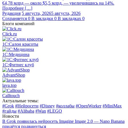
€4,78 млрд — около $5,5 млрд, — увеличившись на 14%.
Подробнее […]
Редакция
5 августа, 2026
5 августа, 2026
Сохраняется
0
В закладки
0
В закладках
0
Блоги компаний
Click.ru
1С:Салон красоты
1С:Медицина
1С:Фитнес клуб
AdvantShop
lava.top
Calltouch
Актуальные темы:
#Grok
#Нейросети
#Disney
#коллабы
#OpenWorker
#MiniMax
#гайды
#Alibaba
#Wan
#LEGO
Новости
В Grok появилась нейросеть Imagine Image 2.0 — Nano Banana
придётся подвинуться