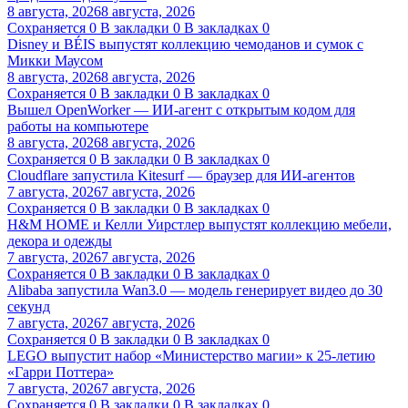
8 августа, 2026
8 августа, 2026
Сохраняется
0
В закладки
0
В закладках
0
Disney и BÉIS выпустят коллекцию чемоданов и сумок с
Микки Маусом
8 августа, 2026
8 августа, 2026
Сохраняется
0
В закладки
0
В закладках
0
Вышел OpenWorker — ИИ-агент с открытым кодом для
работы на компьютере
8 августа, 2026
8 августа, 2026
Сохраняется
0
В закладки
0
В закладках
0
Cloudflare запустила Kitesurf — браузер для ИИ-агентов
7 августа, 2026
7 августа, 2026
Сохраняется
0
В закладки
0
В закладках
0
H&M HOME и Келли Уирстлер выпустят коллекцию мебели,
декора и одежды
7 августа, 2026
7 августа, 2026
Сохраняется
0
В закладки
0
В закладках
0
Alibaba запустила Wan3.0 — модель генерирует видео до 30
секунд
7 августа, 2026
7 августа, 2026
Сохраняется
0
В закладки
0
В закладках
0
LEGO выпустит набор «Министерство магии» к 25-летию
«Гарри Поттера»
7 августа, 2026
7 августа, 2026
Сохраняется
0
В закладки
0
В закладках
0