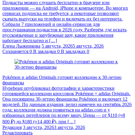
Подкасты можно слушать бесплатно в браузере или
приложении — на Android, iPhone и компьютере. Во многих
сервисах подписка не требуется, а некоторые позволяют
скачать выпуски на телефон и включать их без интернета.
Собрали 7 приложений и онлайн-сервисов для
прослушивания подкастов в 2026 году. Разберём, где искать
русскоязычные и зарубежные шоу, какие приложения
работают бесплатно и […]
Елена Лыжникова
5 августа, 2026
5 августа, 2026
Сохраняется
0
В закладки
0
В закладках
0
Pokémon и adidas Originals готовят коллекцию к 30-летию
франшизы
Hypebeast опубликовал фотографии и характеристики
готовящейся коллекции кроссовок Pokémon × adidas Originals.
Она посвящена 30-летию франшизы Pokémon и включает 12
моделей. По данным издания, релиз намечен на сентябрь 2026
года: коллекция должна появиться на adidas.com и у
избранных ритейлеров по всему миру. Цены — от $110 (≈8
800 ₽) до $180 (≈14 400 ₽), при […]
Редакция
3 августа, 2026
3 августа, 2026
Редактировать