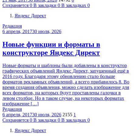
Сохраняется
0
В закладки
0
В закладках
0
Яндекс Директ
Редакция
6 апреля, 2017
30 июля, 2026
Новые функции и форматы в
конструкторе Яндекс Директ
Новые форматы и шаблоны были добавлены в конструктор
графических объявлений Яндекс Директ, запущенный ещё в
2016 году. Благодаря этому обновлению стало больше
форматов рекламных объявлений, а всего прибавилось 8. Во
время создания объявления, можно сделать изображение для
всех форматов, на которых будут проставлены галочки в
левом столбце. Но в таком случае, на некоторых форматах
изображение […]
Редакция
6 апреля, 2017
30 июля, 2026
2155
1
Сохраняется
0
В закладки
0
В закладках
0
Яндекс Директ