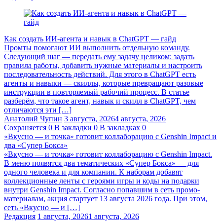
Как создать ИИ-агента и навык в ChatGPT — гайд
Промты помогают ИИ выполнить отдельную команду.
Следующий шаг — передать ему задачу целиком: задать
правила работы, добавить нужные материалы и настроить
последовательность действий. Для этого в ChatGPT есть
агенты и навыки — скиллы, которые превращают разовые
инструкции в повторяемый рабочий процесс. В статье
разберём, что такое агент, навык и скилл в ChatGPT, чем
отличаются эти […]
Анатолий Чупин
3 августа, 2026
4 августа, 2026
Сохраняется
0
В закладки
0
В закладках
0
«Вкусно — и точка» готовит коллаборацию с Genshin Impact и
два «Супер Бокса»
«Вкусно — и точка» готовит коллаборацию с Genshin Impact.
В меню появятся два тематических «Супер Бокса» — для
одного человека и для компании. К наборам добавят
коллекционные ленты с героями игры и коды на подарки
внутри Genshin Impact. Согласно попавшим в сеть промо-
материалам, акция стартует 13 августа 2026 года. При этом,
сеть «Вкусно — и […]
Редакция
1 августа, 2026
1 августа, 2026