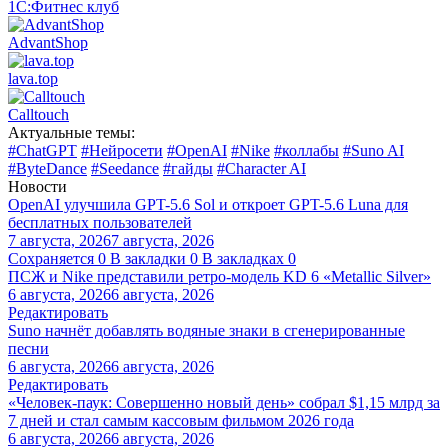
1С:Фитнес клуб
AdvantShop
lava.top
Calltouch
Актуальные темы:
#ChatGPT
#Нейросети
#OpenAI
#Nike
#коллабы
#Suno AI
#ByteDance
#Seedance
#гайды
#Character AI
Новости
OpenAI улучшила GPT-5.6 Sol и откроет GPT-5.6 Luna для
бесплатных пользователей
7 августа, 2026
7 августа, 2026
Сохраняется
0
В закладки
0
В закладках
0
ПСЖ и Nike представили ретро-модель KD 6 «Metallic Silver»
6 августа, 2026
6 августа, 2026
Редактировать
Suno начнёт добавлять водяные знаки в сгенерированные
песни
6 августа, 2026
6 августа, 2026
Редактировать
«Человек-паук: Совершенно новый день» собрал $1,15 млрд за
7 дней и стал самым кассовым фильмом 2026 года
6 августа, 2026
6 августа, 2026