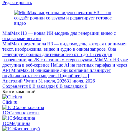
Редактировать
MiniMax H3 — новая ИИ-модель для генерации видео с
открытыми весами
MiniMax представила H3 — видеомодель, которая принимает
текст, изображения, видео и аудио в одном запросе. Она
генерирует ролики длительностью от 5 до 15 секунд в
разрешении до 2K с нативным стереозвуком. MiniMax H3 уже
доступна в веб-сервисе Hailuo AI на платных тарифах и через
API MiniMax. В ближайшие дни компания планирует
опубликовать веса модели. Подробнее […]
Анатолий Чупин
31 июля, 2026
31 июля, 2026
Сохраняется
0
В закладки
0
В закладках
0
Блоги компаний
Click.ru
1С:Салон красоты
1С:Медицина