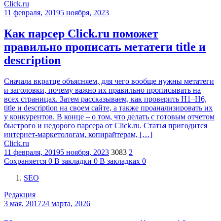
Click.ru
11 февраля, 2019
5 ноября, 2023
Как парсер Click.ru поможет
правильно прописать метатеги title и
description
Сначала вкратце объясняем, для чего вообще нужны метатеги
и заголовки, почему важно их правильно прописывать на
всех страницах. Затем рассказываем, как проверить H1–H6,
title и description на своем сайте, а также проанализировать их
у конкурентов. В конце – о том, что делать с готовым отчетом
быстрого и недорого парсера от Click.ru. Статья пригодится
интернет-маркетологам, копирайтерам, […]
Click.ru
11 февраля, 2019
5 ноября, 2023
3083
2
Сохраняется
0
В закладки
0
В закладках
0
SEO
Редакция
3 мая, 2017
24 марта, 2026