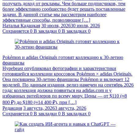
получать доход от рекламы. Чем больше подписчиков, тем
более эффективно сообщество будет решать поставленные
задачи. В данной статье мы рассмотрим наиболее
эффективные способы, позволяющие […]
Наталья Кадацкая
30 июля, 2026
30 июля, 2026
Сохраняется
0
В закладки
0
В закладках
0
Pokémon и adidas Originals готовят коллекцию к 30-летию
франшизы
Hypebeast опубликовал фотографии и характеристики
готовящейся коллекции кроссовок Pokémon × adidas Originals.
Она посвящена 30-летию франшизы Pokémon и включает 12
моделей. По данным издания, релиз намечен на сентябрь 2026
года: коллекция должна появиться на adidas.com и у
избранных ритейлеров по всему миру. Цены — от $110 (≈8
800 ₽) до $180 (≈14 400 ₽), при […]
Редакция
3 августа, 2026
3 августа, 2026
Сохраняется
0
В закладки
0
В закладках
0