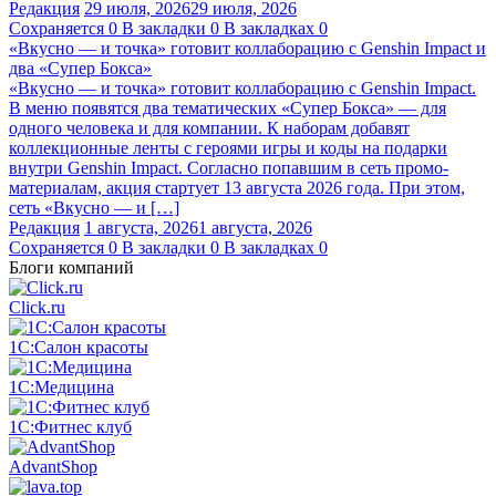
Редакция
29 июля, 2026
29 июля, 2026
Сохраняется
0
В закладки
0
В закладках
0
«Вкусно — и точка» готовит коллаборацию с Genshin Impact и
два «Супер Бокса»
«Вкусно — и точка» готовит коллаборацию с Genshin Impact.
В меню появятся два тематических «Супер Бокса» — для
одного человека и для компании. К наборам добавят
коллекционные ленты с героями игры и коды на подарки
внутри Genshin Impact. Согласно попавшим в сеть промо-
материалам, акция стартует 13 августа 2026 года. При этом,
сеть «Вкусно — и […]
Редакция
1 августа, 2026
1 августа, 2026
Сохраняется
0
В закладки
0
В закладках
0
Блоги компаний
Click.ru
1С:Салон красоты
1С:Медицина
1С:Фитнес клуб
AdvantShop