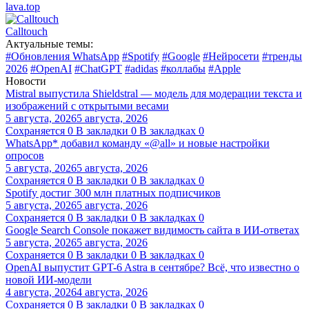
lava.top
Calltouch
Актуальные темы:
#Обновления WhatsApp
#Spotify
#Google
#Нейросети
#тренды
2026
#OpenAI
#ChatGPT
#adidas
#коллабы
#Apple
Новости
Mistral выпустила Shieldstral — модель для модерации текста и
изображений с открытыми весами
5 августа, 2026
5 августа, 2026
Сохраняется
0
В закладки
0
В закладках
0
WhatsApp* добавил команду «@all» и новые настройки
опросов
5 августа, 2026
5 августа, 2026
Сохраняется
0
В закладки
0
В закладках
0
Spotify достиг 300 млн платных подписчиков
5 августа, 2026
5 августа, 2026
Сохраняется
0
В закладки
0
В закладках
0
Google Search Console покажет видимость сайта в ИИ-ответах
5 августа, 2026
5 августа, 2026
Сохраняется
0
В закладки
0
В закладках
0
OpenAI выпустит GPT-6 Astra в сентябре? Всё, что известно о
новой ИИ-модели
4 августа, 2026
4 августа, 2026
Сохраняется
0
В закладки
0
В закладках
0