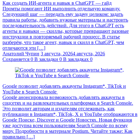
Как создать ИИ-агента и навык в ChatGPT — гайд
Промты помогают ИИ выполнить отдельную команду.
Следующий шаг — передать ему задачу целиком: задать
правила работы, добавить нужные материалы и настроить
последовательность действий. Для этого в ChatGPT есть
агенты и навыки — скиллы, которые превращают разовые
инструкции в повторяемый рабочий процесс. В статье
разберём, что такое агент, навык и скилл в ChatGPT, чем
отличаются эти […]
Анатолий Чупин
3 августа, 2026
4 августа, 2026
Сохраняется
0
В закладки
0
В закладках
0
Google позволит добавлять аккаунты Instagram*, TikTok и
YouTube в Search Console
Google анонсировала возможность добавлять аккаунты в
соцсетях и на развлекательных платформах в Search Console.
Это позволит авторам и издателям отслеживать, как
публикации в Instagram*, TikTok, X и YouTube отображаются в
Google Поиске, Discover и Google Новостях. Новая функция
уже доступна всем пользователям Search Console по всему
миру. Подробности в материале Postium. Читайте также: Как
правильно […]