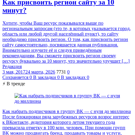
Как присвоить регион сайту за 10
минут?
Хотите, чтобы Ваш ресурс показывался выше по
региональным запросам (это те, в которых указывается город,
область или любой другой населённый пункт), то сайту
необходимо присвоить регион. О том, как присвоить регион
сайту самостоятельно, посвящается данная публикация.
Внимательно изучите её и следуя приведённым
рекомендациям, Вы сможете присвоить регион своему
ресурсу буквально за 10 минут, что значительно улучшит […]
Редакция
3 мая, 2017
24 марта, 2026
7731
0
Сохраняется
0
В закладки
0
В закладках
0
⚡ В тренде
Как набрать подписчиков в группу ВК — с нуля до миллиона
После блокировки ряда зарубежных ресурсов возрос интерес
к ВКонтакте, аудитория которого летом текущего года
превысила отметку в 100 млн. человек. При помощи групп
ВК можно продвигать бренд, продавать товары и услуги,