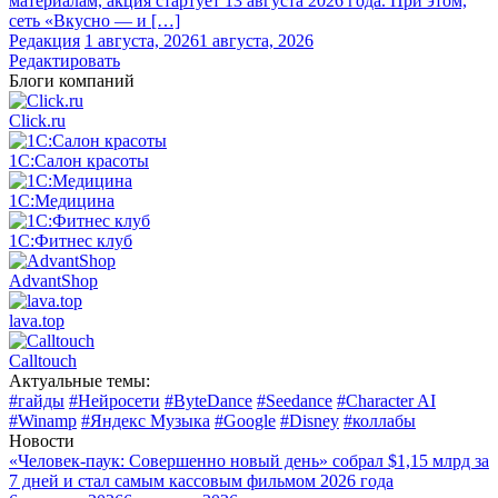
материалам, акция стартует 13 августа 2026 года. При этом,
сеть «Вкусно — и […]
Редакция
1 августа, 2026
1 августа, 2026
Редактировать
Блоги компаний
Click.ru
1С:Салон красоты
1С:Медицина
1С:Фитнес клуб
AdvantShop
lava.top
Calltouch
Актуальные темы:
#гайды
#Нейросети
#ByteDance
#Seedance
#Character AI
#Winamp
#Яндекс Музыка
#Google
#Disney
#коллабы
Новости
«Человек-паук: Совершенно новый день» собрал $1,15 млрд за
7 дней и стал самым кассовым фильмом 2026 года