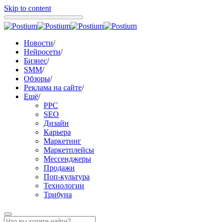
Skip to content
Новости
/
Нейросети
/
Бизнес
/
SMM
/
Обзоры
/
Реклама на сайте
/
Ещё
/
PPC
SEO
Дизайн
Карьера
Маркетинг
Маркетплейсы
Мессенджеры
Продажи
Поп-культура
Технологии
Трибуна