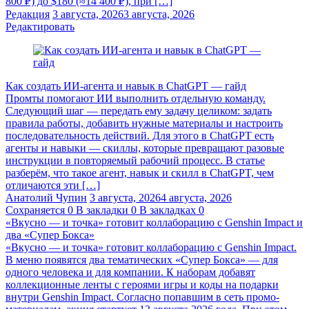
800 ₽) до $180 (≈14 400 ₽), при […]
Редакция
3 августа, 2026
3 августа, 2026
Редактировать
Как создать ИИ-агента и навык в ChatGPT — гайд
Промты помогают ИИ выполнить отдельную команду.
Следующий шаг — передать ему задачу целиком: задать
правила работы, добавить нужные материалы и настроить
последовательность действий. Для этого в ChatGPT есть
агенты и навыки — скиллы, которые превращают разовые
инструкции в повторяемый рабочий процесс. В статье
разберём, что такое агент, навык и скилл в ChatGPT, чем
отличаются эти […]
Анатолий Чупин
3 августа, 2026
4 августа, 2026
Сохраняется
0
В закладки
0
В закладках
0
«Вкусно — и точка» готовит коллаборацию с Genshin Impact и
два «Супер Бокса»
«Вкусно — и точка» готовит коллаборацию с Genshin Impact.
В меню появятся два тематических «Супер Бокса» — для
одного человека и для компании. К наборам добавят
коллекционные ленты с героями игры и коды на подарки
внутри Genshin Impact. Согласно попавшим в сеть промо-