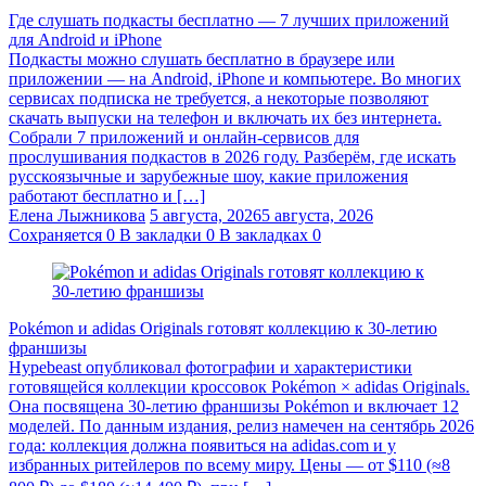
Где слушать подкасты бесплатно — 7 лучших приложений
для Android и iPhone
Подкасты можно слушать бесплатно в браузере или
приложении — на Android, iPhone и компьютере. Во многих
сервисах подписка не требуется, а некоторые позволяют
скачать выпуски на телефон и включать их без интернета.
Собрали 7 приложений и онлайн-сервисов для
прослушивания подкастов в 2026 году. Разберём, где искать
русскоязычные и зарубежные шоу, какие приложения
работают бесплатно и […]
Елена Лыжникова
5 августа, 2026
5 августа, 2026
Сохраняется
0
В закладки
0
В закладках
0
Pokémon и adidas Originals готовят коллекцию к 30-летию
франшизы
Hypebeast опубликовал фотографии и характеристики
готовящейся коллекции кроссовок Pokémon × adidas Originals.
Она посвящена 30-летию франшизы Pokémon и включает 12
моделей. По данным издания, релиз намечен на сентябрь 2026
года: коллекция должна появиться на adidas.com и у
избранных ритейлеров по всему миру. Цены — от $110 (≈8